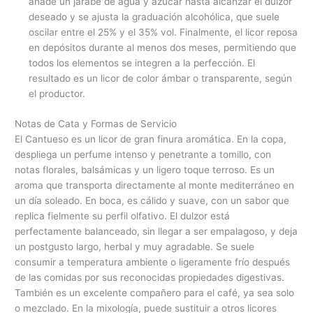
añade un jarabe de agua y azúcar hasta alcanzar el dulzor
deseado y se ajusta la graduación alcohólica, que suele
oscilar entre el 25% y el 35% vol. Finalmente, el licor reposa
en depósitos durante al menos dos meses, permitiendo que
todos los elementos se integren a la perfección. El
resultado es un licor de color ámbar o transparente, según
el productor.
Notas de Cata y Formas de Servicio
El Cantueso es un licor de gran finura aromática. En la copa,
despliega un perfume intenso y penetrante a tomillo, con
notas florales, balsámicas y un ligero toque terroso. Es un
aroma que transporta directamente al monte mediterráneo en
un día soleado. En boca, es cálido y suave, con un sabor que
replica fielmente su perfil olfativo. El dulzor está
perfectamente balanceado, sin llegar a ser empalagoso, y deja
un postgusto largo, herbal y muy agradable. Se suele
consumir a temperatura ambiente o ligeramente frío después
de las comidas por sus reconocidas propiedades digestivas.
También es un excelente compañero para el café, ya sea solo
o mezclado. En la mixología, puede sustituir a otros licores