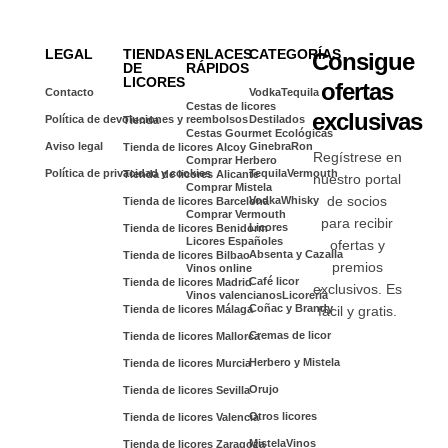
LEGAL
TIENDAS
ENLACES
CATEGORÍAS
Consigue
DE
RÁPIDOS
LICORES
ofertas
Contacto
Vodka
Tequila
Cestas de licores
exclusivas
Política de devoluciones y reembolsos
Destilados
Tienda
Cestas Gourmet Ecológicas
Aviso legal
Ginebra
Ron
Tienda de licores Alcoy
Regístrese en
Comprar Herbero
Política de privacidad y cookies
Tequila
Vermouth
Tienda de licores Alicante
nuestro portal
Comprar Mistela
Vodka
Whisky
de socios
Tienda de licores Barcelona
Comprar Vermouth
para recibir
Licores
Tienda de licores Benidorm
Licores Españoles
ofertas y
Absenta y Cazalla
Tienda de licores Bilbao
premios
Vinos online
Café licor
Tienda de licores Madrid
exclusivos. Es
Vinos valencianos
Licorería
Coñac y Brandy
Tienda de licores Málaga
fácil y gratis.
Cremas de licor
Tienda de licores Mallorca
Herbero y Mistela
Tienda de licores Murcia
Orujo
Tienda de licores Sevilla
Otros licores
Tienda de licores Valencia
Mistela
Vinos
Tienda de licores Zaragoza