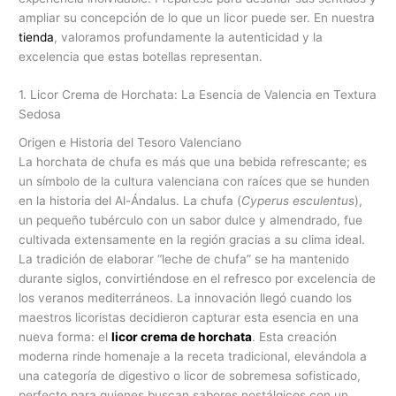
ampliar su concepción de lo que un licor puede ser. En nuestra
tienda
, valoramos profundamente la autenticidad y la
excelencia que estas botellas representan.
1. Licor Crema de Horchata: La Esencia de Valencia en Textura
Sedosa
Origen e Historia del Tesoro Valenciano
La horchata de chufa es más que una bebida refrescante; es
un símbolo de la cultura valenciana con raíces que se hunden
en la historia del Al-Ándalus. La chufa (
Cyperus esculentus
),
un pequeño tubérculo con un sabor dulce y almendrado, fue
cultivada extensamente en la región gracias a su clima ideal.
La tradición de elaborar “leche de chufa” se ha mantenido
durante siglos, convirtiéndose en el refresco por excelencia de
los veranos mediterráneos. La innovación llegó cuando los
maestros licoristas decidieron capturar esta esencia en una
nueva forma: el
licor crema de horchata
. Esta creación
moderna rinde homenaje a la receta tradicional, elevándola a
una categoría de digestivo o licor de sobremesa sofisticado,
perfecto para quienes buscan sabores nostálgicos con un