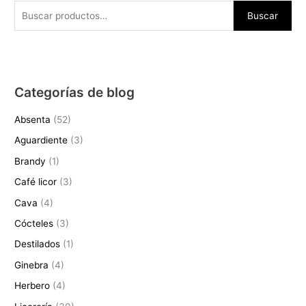
r
8
8
2
i
t
a
,
Buscar
,
€
g
u
:
7
9
.
i
a
9
4
7
n
l
,
€
€
a
e
2
.
.
l
s
0
Categorías de blog
e
:
€
r
1
.
Absenta
(52)
a
0
:
,
Aguardiente
(3)
1
1
Brandy
(1)
0
2
,
€
Café licor
(3)
6
.
Cava
(4)
6
€
Cócteles
(3)
.
Destilados
(1)
Ginebra
(4)
Herbero
(4)