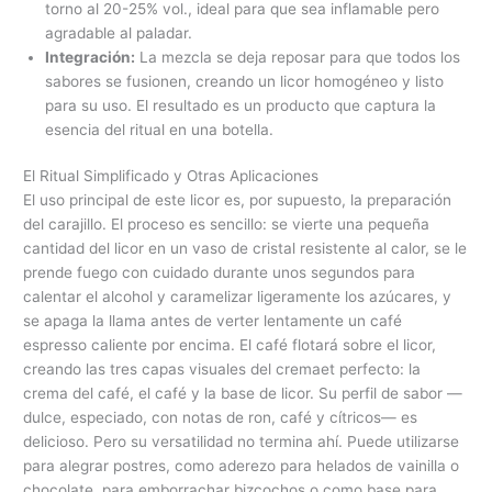
torno al 20-25% vol., ideal para que sea inflamable pero
agradable al paladar.
Integración:
La mezcla se deja reposar para que todos los
sabores se fusionen, creando un licor homogéneo y listo
para su uso. El resultado es un producto que captura la
esencia del ritual en una botella.
El Ritual Simplificado y Otras Aplicaciones
El uso principal de este licor es, por supuesto, la preparación
del carajillo. El proceso es sencillo: se vierte una pequeña
cantidad del licor en un vaso de cristal resistente al calor, se le
prende fuego con cuidado durante unos segundos para
calentar el alcohol y caramelizar ligeramente los azúcares, y
se apaga la llama antes de verter lentamente un café
espresso caliente por encima. El café flotará sobre el licor,
creando las tres capas visuales del cremaet perfecto: la
crema del café, el café y la base de licor. Su perfil de sabor —
dulce, especiado, con notas de ron, café y cítricos— es
delicioso. Pero su versatilidad no termina ahí. Puede utilizarse
para alegrar postres, como aderezo para helados de vainilla o
chocolate, para emborrachar bizcochos o como base para