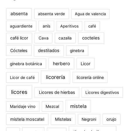
absenta
absenta verde
Agua de valencia
aguardiente
anís
Aperitivos
café
cocteles
café licor
Cava
cazalla
destilados
Cócteles
ginebra
herbero
Licor
ginebra botánica
licorería
licorería online
Licor de café
licores
Licores de hierbas
Licores digestivos
mistela
Maridaje vino
Mezcal
mistela moscatel
Mistelas
orujo
Negroni