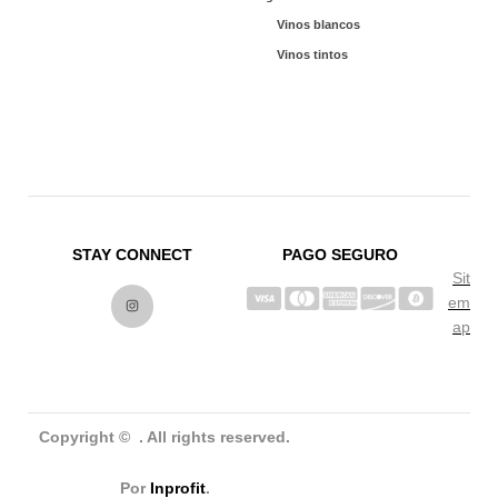
Vinos blancos
Vinos tintos
STAY CONNECT
PAGO SEGURO
Sit
I
n
em
s
ap
t
a
g
r
a
m
Copyright © . All rights reserved.
Por
Inprofit
.