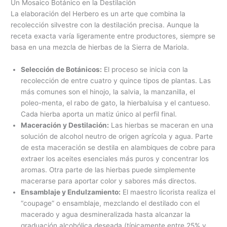
Un Mosaico Botánico en la Destilación
La elaboración del Herbero es un arte que combina la
recolección silvestre con la destilación precisa. Aunque la
receta exacta varía ligeramente entre productores, siempre se
basa en una mezcla de hierbas de la Sierra de Mariola.
Selección de Botánicos:
El proceso se inicia con la
recolección de entre cuatro y quince tipos de plantas. Las
más comunes son el hinojo, la salvia, la manzanilla, el
poleo-menta, el rabo de gato, la hierbaluisa y el cantueso.
Cada hierba aporta un matiz único al perfil final.
Maceración y Destilación:
Las hierbas se maceran en una
solución de alcohol neutro de origen agrícola y agua. Parte
de esta maceración se destila en alambiques de cobre para
extraer los aceites esenciales más puros y concentrar los
aromas. Otra parte de las hierbas puede simplemente
macerarse para aportar color y sabores más directos.
Ensamblaje y Endulzamiento:
El maestro licorista realiza el
“coupage” o ensamblaje, mezclando el destilado con el
macerado y agua desmineralizada hasta alcanzar la
graduación alcohólica deseada (típicamente entre 25% y