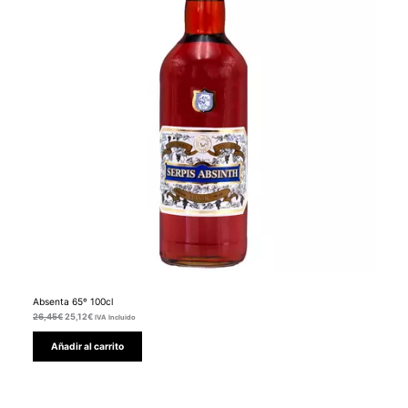
Absenta 65º 100cl
26,45
€
25,12
€
IVA Incluido
Añadir al carrito