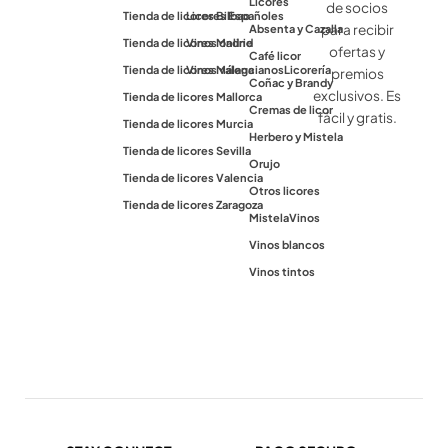
Licores
de socios
Tienda de licores Bilbao
Licores Españoles
para recibir
Absenta y Cazalla
Tienda de licores Madrid
Vinos online
ofertas y
Café licor
Tienda de licores Málaga
Vinos valencianos
Licorería
premios
Coñac y Brandy
exclusivos. Es
Tienda de licores Mallorca
Cremas de licor
fácil y gratis.
Tienda de licores Murcia
Herbero y Mistela
Tienda de licores Sevilla
Orujo
Tienda de licores Valencia
Otros licores
Tienda de licores Zaragoza
Mistela
Vinos
Vinos blancos
Vinos tintos