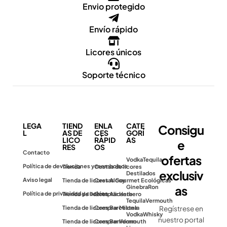
Envio protegido
Envío rápido
Licores únicos
Soporte técnico
LEGA
TIEND
ENLA
CATE
Consigu
L
AS DE
CES
GORÍ
LICO
RÁPID
AS
e
RES
OS
Contacto
ofertas
Vodka
Tequila
Política de devoluciones y reembolsos
Tienda
Cestas de licores
exclusiv
Destilados
Aviso legal
Tienda de licores Alcoy
Cestas Gourmet Ecológicas
as
Ginebra
Ron
Política de privacidad y cookies
Tienda de licores Alicante
Comprar Herbero
Tequila
Vermouth
Tienda de licores Barcelona
Comprar Mistela
Regístrese en
Vodka
Whisky
nuestro portal
Tienda de licores Benidorm
Comprar Vermouth