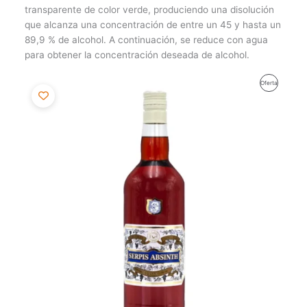
transparente de color verde, produciendo una disolución
que alcanza una concentración de entre un 45 y hasta un
89,9 % de alcohol. A continuación, se reduce con agua
para obtener la concentración deseada de alcohol.
El
El
Producto
Oferta
precio
precio
original
actual
En
era:
es:
18,14€.
17,23€.
Oferta