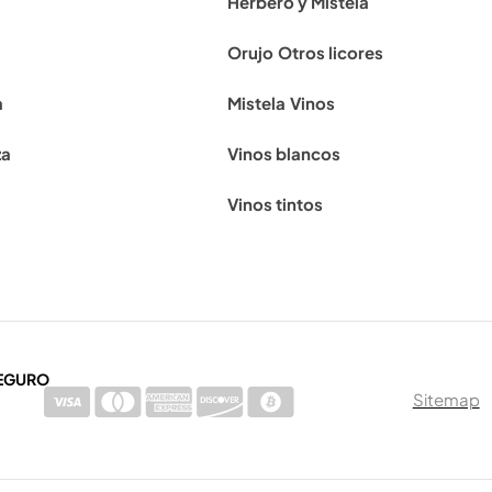
Herbero y Mistela
Orujo
Otros licores
a
Mistela
Vinos
za
Vinos blancos
Vinos tintos
EGURO
Sitemap