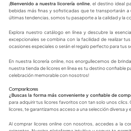
¡
Bienvenido a nuestra licorería online
, el destino ideal 
bebidas más finas y sofisticadas que te transportarán a
últimas tendencias, somos tu pasaporte a la calidad y la 
Explora nuestro catálogo en línea y descubre la esencia 
excepcionales se combina con la facilidad de realizar t
ocasiones especiales o serán el regalo perfecto para tus s
En nuestra licorería online, nos enorgullecemos de brin
nuestra tienda de licores en línea es tu destino confiable
celebración memorable con nosotros!
Comprar licores
¿Buscas la forma más conveniente y confiable de compr
para adquirir tus licores favoritos con tan solo unos cl
licores, te garantizamos acceso a una selección diversa y 
Al comprar licores online con nosotros, accedes a la co
exigentes. Nuestra plataforma intuitiva y segura te permi