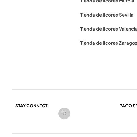
Tienda de licores Murcia
Tienda de licores Sevilla
Tienda de licores Valenci
Tienda de licores Zarago
STAY CONNECT
PAGO S
I
n
s
t
a
g
r
a