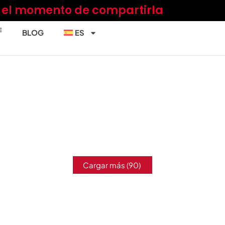
a el momento de compartirla
E
BLOG
ES
Cargar más
(90)