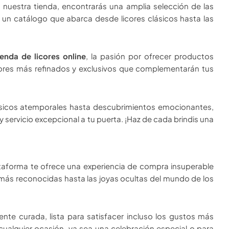
En nuestra tienda, encontrarás una amplia selección de las
 un catálogo que abarca desde licores clásicos hasta las
ienda de licores online
, la pasión por ofrecer productos
icores más refinados y exclusivos que complementarán tus
clásicos atemporales hasta descubrimientos emocionantes,
 servicio excepcional a tu puerta. ¡Haz de cada brindis una
lataforma te ofrece una experiencia de compra insuperable
 más reconocidas hasta las joyas ocultas del mundo de los
nte curada, lista para satisfacer incluso los gustos más
 cualquier ocasión, ya sea una celebración especial o para