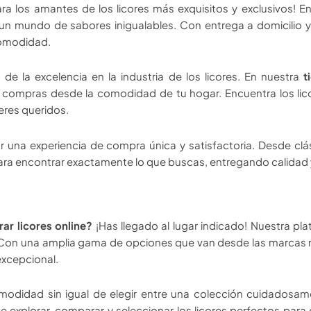
para los amantes de los licores más exquisitos y exclusivos! 
 un mundo de sabores inigualables. Con entrega a domicilio y
comodidad.
de la excelencia en la industria de los licores. En nuestra
t
us compras desde la comodidad de tu hogar. Encuentra los l
eres queridos.
dar una experiencia de compra única y satisfactoria. Desde 
 para encontrar exactamente lo que buscas, entregando calidad y
ar licores online?
¡Has llegado al lugar indicado! Nuestra p
ics. Con una amplia gama de opciones que van desde las marcas
excepcional.
modidad sin igual de elegir entre una colección cuidadosame
te explorar, comparar y seleccionar los licores perfectos para