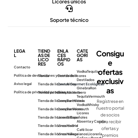
Licores únicos
Soporte técnico
LEGA
TIEND
ENLA
CATE
Consigu
L
AS DE
CES
GORÍ
LICO
RÁPID
AS
e
RES
OS
Contacto
ofertas
Vodka
Tequila
Política de devoluciones y reembolsos
Tienda
Cestas de licores
exclusiv
Destilados
Aviso legal
Tienda de licores Alcoy
Cestas Gourmet Ecológicas
as
Ginebra
Ron
Política de privacidad y cookies
Tienda de licores Alicante
Comprar Herbero
Tequila
Vermouth
Tienda de licores Barcelona
Comprar Mistela
Regístrese en
Vodka
Whisky
nuestro portal
Tienda de licores Benidorm
Comprar Vermouth
Licores
de socios
Tienda de licores Bilbao
Licores Españoles
para recibir
Absenta y Cazalla
Tienda de licores Madrid
Vinos online
ofertas y
Café licor
Tienda de licores Málaga
Vinos valencianos
Licorería
premios
Coñac y Brandy