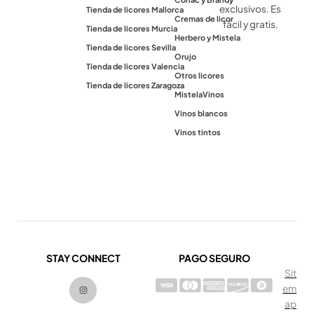
exclusivos. Es
Tienda de licores Mallorca
Cremas de licor
fácil y gratis.
Tienda de licores Murcia
Herbero y Mistela
Tienda de licores Sevilla
Orujo
Tienda de licores Valencia
Otros licores
Tienda de licores Zaragoza
Mistela
Vinos
Vinos blancos
Vinos tintos
STAY CONNECT
PAGO SEGURO
Sit
I
em
n
s
ap
t
a