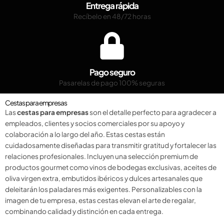
Entrega rápida
Recíbelo en 48/72 horas
Pago seguro
Pasarelas de pago 100% seguras
Cestas para empresas
Las
cestas para empresas
son el detalle perfecto para agradecer a
empleados, clientes y socios comerciales por su apoyo y
colaboración a lo largo del año. Estas cestas están
cuidadosamente diseñadas para transmitir gratitud y fortalecer las
relaciones profesionales. Incluyen una selección premium de
productos gourmet como vinos de bodegas exclusivas, aceites de
oliva virgen extra, embutidos ibéricos y dulces artesanales que
deleitarán los paladares más exigentes. Personalizables con la
imagen de tu empresa, estas cestas elevan el arte de regalar,
combinando calidad y distinción en cada entrega.