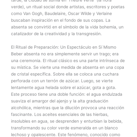
tarde, la ciudad se sumía en “l’heure verte” (la hora
verde), un ritual social donde artistas, escritores y poetas
como Van Gogh, Baudelaire, Oscar Wilde y Verlaine
buscaban inspiración en el fondo de sus copas. La
absenta se convirtió en el símbolo de la vida bohemia, un
catalizador de la creatividad y la transgresión.
El Ritual de Preparación: Un Espectáculo en Sí Mismo
Beber absenta no era simplemente servir un trago; era
una ceremonia. El ritual clásico es una parte intrínseca de
su mística. Se vierte una medida de absenta en una copa
de cristal específica. Sobre ella se coloca una cuchara
perforada con un terrón de azúcar. Luego, se vierte
lentamente agua helada sobre el azúcar, gota a gota.
Este proceso tiene una doble función: el agua endulzada
suaviza el amargor del ajenjo y la alta graduación
alcohólica, mientras que la dilución provoca una reacción
fascinante. Los aceites esenciales de las hierbas,
insolubles en agua, se desprenden y enturbian la bebida,
transformando su color verde esmeralda en un blanco
lechoso y opalescente. Este fenómeno, conocido como