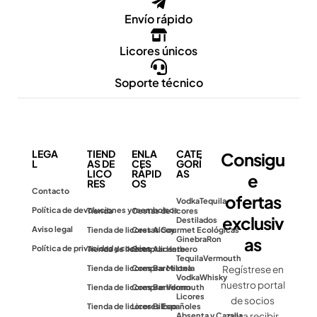
Envío rápido
Licores únicos
Soporte técnico
LEGA
TIEND
ENLA
CATE
Consigu
L
AS DE
CES
GORÍ
LICO
RÁPID
AS
e
RES
OS
Contacto
ofertas
Vodka
Tequila
Política de devoluciones y reembolsos
Tienda
Cestas de licores
exclusiv
Destilados
Aviso legal
Tienda de licores Alcoy
Cestas Gourmet Ecológicas
as
Ginebra
Ron
Política de privacidad y cookies
Tienda de licores Alicante
Comprar Herbero
Tequila
Vermouth
Tienda de licores Barcelona
Comprar Mistela
Regístrese en
Vodka
Whisky
nuestro portal
Tienda de licores Benidorm
Comprar Vermouth
Licores
de socios
Tienda de licores Bilbao
Licores Españoles
para recibir
Absenta y Cazalla