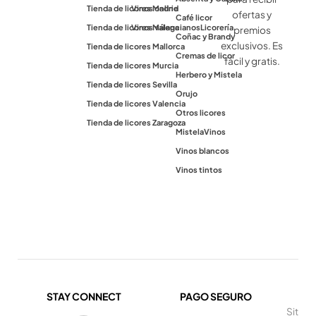
Tienda de licores Madrid
Vinos online
ofertas y
Café licor
Tienda de licores Málaga
Vinos valencianos
Licorería
premios
Coñac y Brandy
exclusivos. Es
Tienda de licores Mallorca
Cremas de licor
fácil y gratis.
Tienda de licores Murcia
Herbero y Mistela
Tienda de licores Sevilla
Orujo
Tienda de licores Valencia
Otros licores
Tienda de licores Zaragoza
Mistela
Vinos
Vinos blancos
Vinos tintos
STAY CONNECT
PAGO SEGURO
Sit