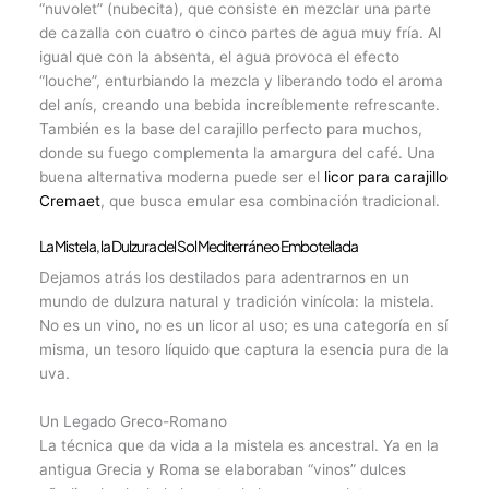
“nuvolet” (nubecita), que consiste en mezclar una parte
de cazalla con cuatro o cinco partes de agua muy fría. Al
igual que con la absenta, el agua provoca el efecto
“louche”, enturbiando la mezcla y liberando todo el aroma
del anís, creando una bebida increíblemente refrescante.
También es la base del carajillo perfecto para muchos,
donde su fuego complementa la amargura del café. Una
buena alternativa moderna puede ser el
licor para carajillo
Cremaet
, que busca emular esa combinación tradicional.
La Mistela, la Dulzura del Sol Mediterráneo Embotellada
Dejamos atrás los destilados para adentrarnos en un
mundo de dulzura natural y tradición vinícola: la mistela.
No es un vino, no es un licor al uso; es una categoría en sí
misma, un tesoro líquido que captura la esencia pura de la
uva.
Un Legado Greco-Romano
La técnica que da vida a la mistela es ancestral. Ya en la
antigua Grecia y Roma se elaboraban “vinos” dulces