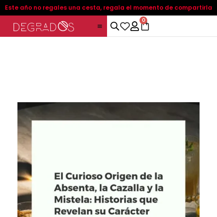
Ir
Este año no regales una cesta, regala el momento de compartirla
al
0
C
contenido
a
r
t