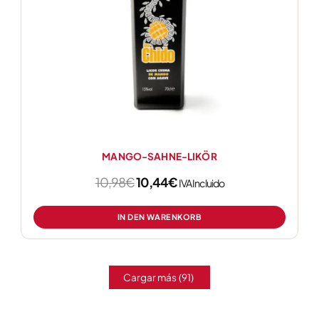
MANGO-SAHNE-LIKÖR
10,98
€
10,44
€
IVA Incluido
IN DEN WARENKORB
Cargar más
(91)