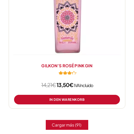
GILKON’S ROSÉ PINK GIN
14,21
€
13,50
€
von 5
IVA Incluido
IN DEN WARENKORB
Cargar más
(91)