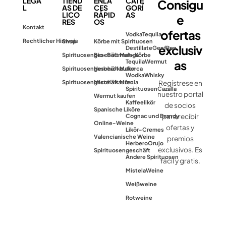
LEGA
TIEND
ENLA
CATE
Consigu
L
AS DE
CES
GORÍ
LICO
RÁPID
AS
e
RES
OS
Kontakt
ofertas
Vodka
Tequila
Rechtlicher Hinweis
Shop
Körbe mit Spirituosen
exclusiv
Destillate
Genf
Ron
Spirituosengeschäft Malaga
Bio-Gourmet-Körbe
as
Tequila
Wermut
Spirituosengeschäft Mallorca
Herbero kaufen
Wodka
Whisky
Spirituosengeschäft Murcia
Mistela kaufen
Regístrese en
Spirituosen
Cazalla
nuestro portal
Wermut kaufen
Kaffeelikör
de socios
Spanische Liköre
para recibir
Cognac und Brandy
Online-Weine
ofertas y
Likör-Cremes
Valencianische Weine
premios
Herbero
Orujo
exclusivos. Es
Spirituosengeschäft
Andere Spirituosen
fácil y gratis.
Mistela
Weine
Weißweine
Rotweine