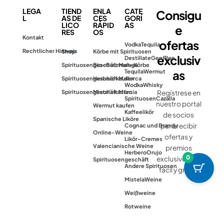
LEGA
TIEND
ENLA
CATE
Consigu
L
AS DE
CES
GORÍ
LICO
RÁPID
AS
e
RES
OS
Kontakt
ofertas
Vodka
Tequila
Rechtlicher Hinweis
Shop
Körbe mit Spirituosen
exclusiv
Destillate
Genf
Ron
Spirituosengeschäft Malaga
Bio-Gourmet-Körbe
as
Tequila
Wermut
Spirituosengeschäft Mallorca
Herbero kaufen
Wodka
Whisky
Spirituosengeschäft Murcia
Mistela kaufen
Regístrese en
Spirituosen
Cazalla
nuestro portal
Wermut kaufen
Kaffeelikör
de socios
Spanische Liköre
para recibir
Cognac und Brandy
Online-Weine
ofertas y
Likör-Cremes
Valencianische Weine
premios
Herbero
Orujo
0
exclusivos. Es
Spirituosengeschäft
Andere Spirituosen
fácil y gratis.
Mistela
Weine
Weißweine
Rotweine