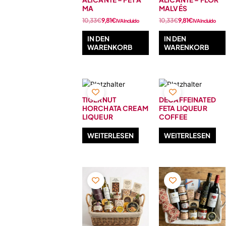
MA
MALVÉS
10,33
€
9,81
€
10,33
€
9,81
€
IVA Incluido
IVA Incluido
IN DEN
IN DEN
WARENKORB
WARENKORB
TIGERNUT
DECAFFEINATED
HORCHATA CREAM
FETA LIQUEUR
LIQUEUR
COFFEE
WEITERLESEN
WEITERLESEN