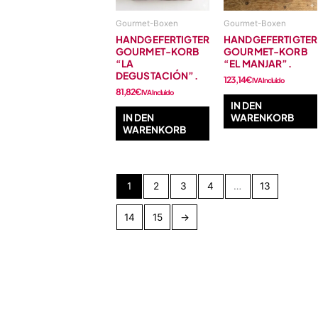
Gourmet-Boxen
Gourmet-Boxen
HANDGEFERTIGTER
HANDGEFERTIGTER
GOURMET-KORB
GOURMET-KORB
“LA
“EL MANJAR”.
DEGUSTACIÓN”.
123,14
€
IVA Incluido
81,82
€
IVA Incluido
IN DEN
IN DEN
WARENKORB
WARENKORB
1
2
3
4
…
13
14
15
→