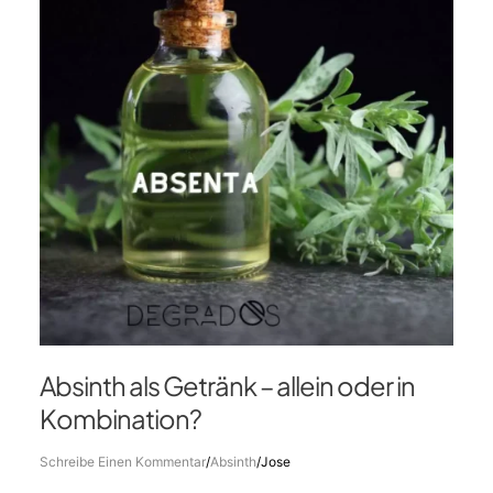
–
allein
oder
in
Kombination?
Absinth als Getränk – allein oder in
Kombination?
Schreibe Einen Kommentar
/
Absinth
/
Jose