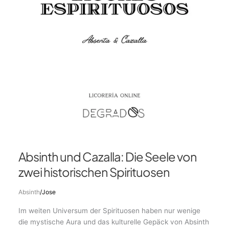
von
zwei
historischen
Spirituosen
Absinth und Cazalla: Die Seele von
zwei historischen Spirituosen
Absinth
/
Jose
Im weiten Universum der Spirituosen haben nur wenige
die mystische Aura und das kulturelle Gepäck von Absinth