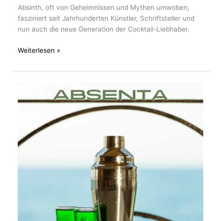
Absinth, oft von Geheimnissen und Mythen umwoben,
fasziniert seit Jahrhunderten Künstler, Schriftsteller und
nun auch die neue Generation der Cocktail-Liebhaber.
Weiterlesen »
Der
geheimnisvolle
Charme
des
Absinths