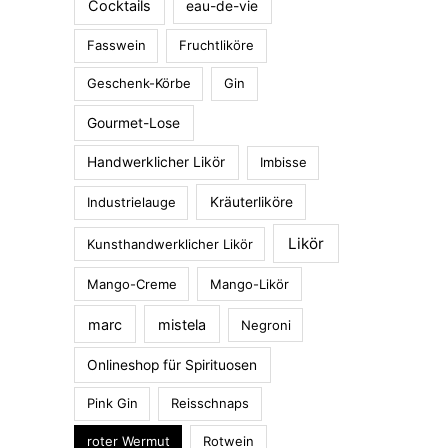
Cocktails
eau-de-vie
Fasswein
Fruchtliköre
Geschenk-Körbe
Gin
Gourmet-Lose
Handwerklicher Likör
Imbisse
Industrielauge
Kräuterliköre
Likör
Kunsthandwerklicher Likör
Mango-Creme
Mango-Likör
marc
mistela
Negroni
Onlineshop für Spirituosen
Pink Gin
Reisschnaps
roter Wermut
Rotwein