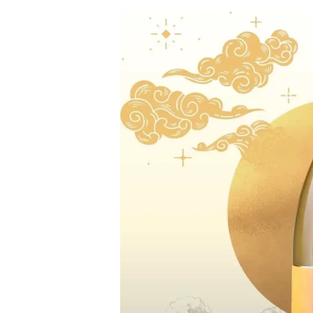
Süße
Weißweine:
Rebsorten,
Herstellung
und
Kombinationen