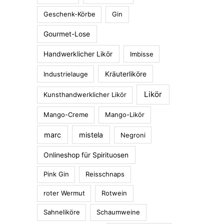
Geschenk-Körbe
Gin
Gourmet-Lose
Handwerklicher Likör
Imbisse
Industrielauge
Kräuterliköre
Likör
Kunsthandwerklicher Likör
Mango-Creme
Mango-Likör
marc
mistela
Negroni
Onlineshop für Spirituosen
Pink Gin
Reisschnaps
roter Wermut
Rotwein
Sahneliköre
Schaumweine