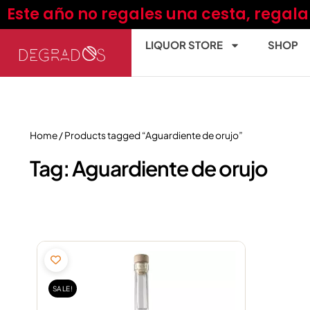
Skip
Este año no regales una cesta, regal
to
content
LIQUOR STORE
SHOP
Home
/ Products tagged “Aguardiente de orujo”
Tag: Aguardiente de orujo
Original
Current
price
price
was:
is:
SALE!
13,22€.
12,56€.