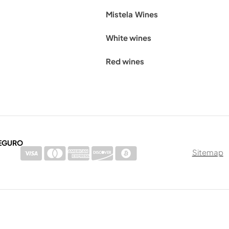
Mistela
Wines
White wines
Red wines
EGURO
Sitemap