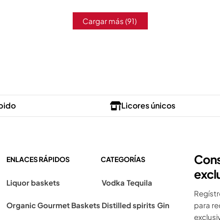
Cargar más
(91)
pido
Licores únicos
Cons
ENLACES RÁPIDOS
CATEGORÍAS
excl
Liquor baskets
Vodka
Tequila
Regístr
Organic Gourmet Baskets
Distilled spirits
Gin
para re
exclusiv