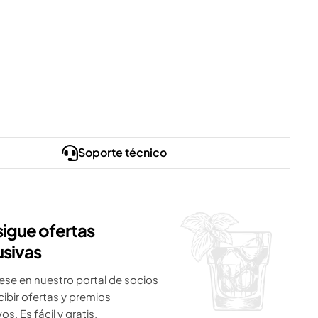
Soporte técnico
igue ofertas
usivas
ese en nuestro portal de socios
cibir ofertas y premios
os. Es fácil y gratis.