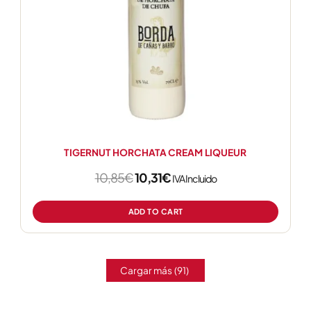
TIGERNUT HORCHATA CREAM LIQUEUR
10,85
€
10,31
€
IVA Incluido
ADD TO CART
Cargar más
(91)