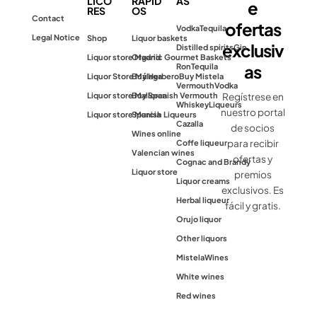
LICO
RÁPID
AS
e
RES
OS
Contact
ofertas
Vodka
Tequila
Legal Notice
Shop
Liquor baskets
exclusiv
Distilled spirits
Gin
Liquor store Madrid
Organic Gourmet Baskets
as
Ron
Tequila
Liquor Store Málaga
Buy Herbero
Buy Mistela
Vermouth
Vodka
Liquor store Mallorca
Buy Spanish Vermouth
Regístrese en
Whiskey
Liqueurs
nuestro portal
Liquor store Murcia
Spanish Liqueurs
Cazalla
de socios
Wines online
para recibir
Coffe liqueur
Valencian wines
ofertas y
Cognac and Brandy
Liquor store
premios
Liquor creams
exclusivos. Es
Herbal liqueur
fácil y gratis.
Orujo liquor
Other liquors
Mistela
Wines
White wines
Red wines