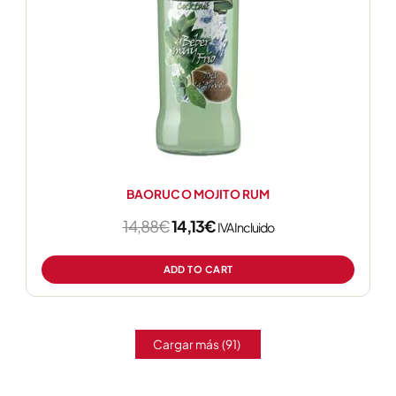
BAORUCO MOJITO RUM
14,88
€
14,13
€
IVA Incluido
ADD TO CART
Cargar más
(91)