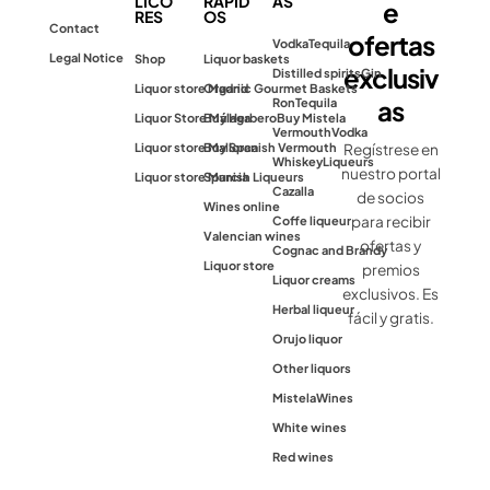
LICO
RÁPID
AS
e
RES
OS
Contact
ofertas
Vodka
Tequila
Legal Notice
Shop
Liquor baskets
exclusiv
Distilled spirits
Gin
Liquor store Madrid
Organic Gourmet Baskets
as
Ron
Tequila
Liquor Store Málaga
Buy Herbero
Buy Mistela
Vermouth
Vodka
Liquor store Mallorca
Buy Spanish Vermouth
Regístrese en
Whiskey
Liqueurs
nuestro portal
Liquor store Murcia
Spanish Liqueurs
Cazalla
de socios
Wines online
para recibir
Coffe liqueur
Valencian wines
ofertas y
Cognac and Brandy
Liquor store
premios
Liquor creams
exclusivos. Es
Herbal liqueur
fácil y gratis.
Orujo liquor
Other liquors
Mistela
Wines
White wines
Red wines