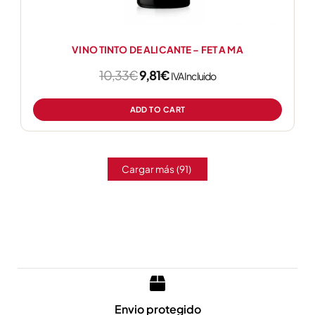
VINO TINTO DE ALICANTE – FET A MA
10,33
€
9,81
€
IVA Incluido
ADD TO CART
Cargar más
(91)
Envio protegido