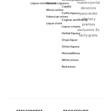
nuestro portal
Liquor store Murcia
Spanish Liqueurs
Cazalla
de socios
Wines online
para recibir
Coffe liqueur
Valencian wines
ofertas y
Cognac and Brandy
Liquor store
premios
Liquor creams
exclusivos. Es
Herbal liqueur
fácil y gratis.
Orujo liquor
Other liquors
Mistela
Wines
White wines
Red wines