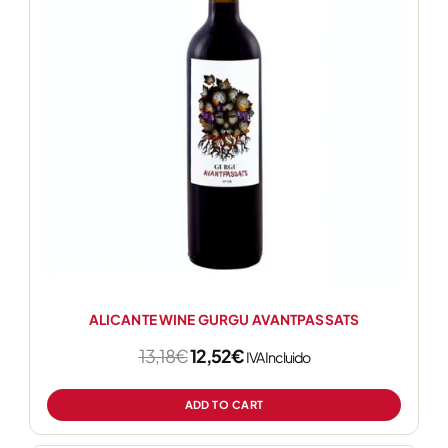
ALICANTE WINE GURGU AVANTPASSATS
13,18
€
12,52
€
IVA Incluido
ADD TO CART