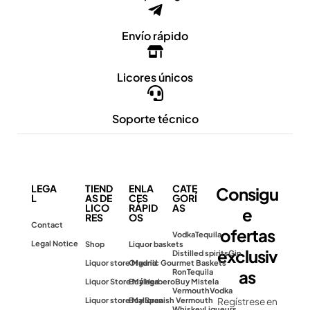
Envío rápido
Licores únicos
Soporte técnico
LEGA
TIEND
ENLA
CATE
Consigu
L
AS DE
CES
GORÍ
LICO
RÁPID
AS
e
RES
OS
Contact
ofertas
Vodka
Tequila
Legal Notice
Shop
Liquor baskets
exclusiv
Distilled spirits
Gin
Liquor store Madrid
Organic Gourmet Baskets
as
Ron
Tequila
Liquor Store Málaga
Buy Herbero
Buy Mistela
Vermouth
Vodka
Liquor store Mallorca
Buy Spanish Vermouth
Regístrese en
Whiskey
Liqueurs