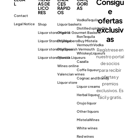
Consigu
L
AS DE
CES
GORÍ
LICO
RÁPID
AS
e
RES
OS
Contact
ofertas
Vodka
Tequila
Legal Notice
Shop
Liquor baskets
exclusiv
Distilled spirits
Gin
Liquor store Madrid
Organic Gourmet Baskets
as
Ron
Tequila
Liquor Store Málaga
Buy Herbero
Buy Mistela
Vermouth
Vodka
Liquor store Mallorca
Buy Spanish Vermouth
Regístrese en
Whiskey
Liqueurs
nuestro portal
Liquor store Murcia
Spanish Liqueurs
Cazalla
de socios
Wines online
para recibir
Coffe liqueur
Valencian wines
ofertas y
Cognac and Brandy
Liquor store
premios
Liquor creams
exclusivos. Es
Herbal liqueur
fácil y gratis.
Orujo liquor
Other liquors
Mistela
Wines
White wines
Red wines