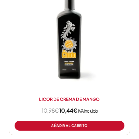
10,98€.
10,44€.
LICOR DE CREMA DE MANGO
10,98
€
10,44
€
IVA Incluido
AÑADIR AL CARRITO