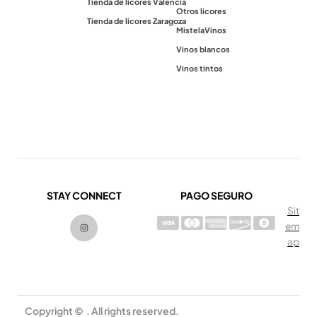
Tienda de licores Valencia
Otros licores
Tienda de licores Zaragoza
Mistela
Vinos
Vinos blancos
Vinos tintos
STAY CONNECT
PAGO SEGURO
Sit
I
em
n
s
ap
t
a
g
r
a
m
Copyright © . All rights reserved.