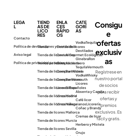
LEGA
TIEND
ENLA
CATE
Consigu
L
AS DE
CES
GORÍ
LICO
RÁPID
AS
e
RES
OS
Contacto
ofertas
Vodka
Tequila
Política de devoluciones y reembolsos
Tienda
Cestas de licores
exclusiv
Destilados
Aviso legal
Tienda de licores Alcoy
Cestas Gourmet Ecológicas
as
Ginebra
Ron
Política de privacidad y cookies
Tienda de licores Alicante
Comprar Herbero
Tequila
Vermouth
Tienda de licores Barcelona
Comprar Mistela
Regístrese en
Vodka
Whisky
nuestro portal
Tienda de licores Benidorm
Comprar Vermouth
Licores
de socios
Tienda de licores Bilbao
Licores Españoles
para recibir
Absenta y Cazalla
Tienda de licores Madrid
Vinos online
ofertas y
Café licor
Tienda de licores Málaga
Vinos valencianos
Licorería
premios
Coñac y Brandy
exclusivos. Es
Tienda de licores Mallorca
Cremas de licor
fácil y gratis.
Tienda de licores Murcia
Herbero y Mistela
Tienda de licores Sevilla
Orujo