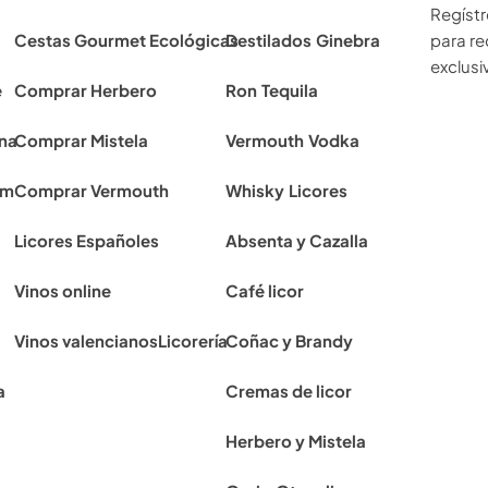
Regístr
Cestas Gourmet Ecológicas
Destilados
Ginebra
para re
exclusiv
e
Comprar Herbero
Ron
Tequila
ona
Comprar Mistela
Vermouth
Vodka
rm
Comprar Vermouth
Whisky
Licores
Licores Españoles
Absenta y Cazalla
Vinos online
Café licor
Vinos valencianos
Licorería
Coñac y Brandy
a
Cremas de licor
Herbero y Mistela