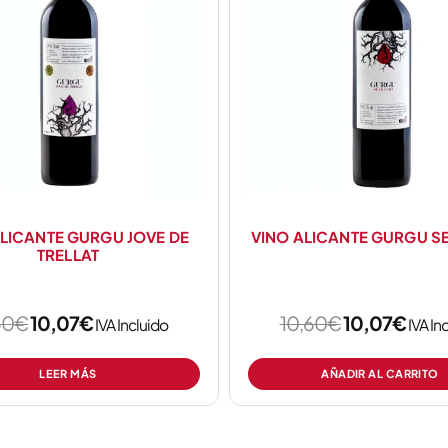
10,60€.
10,07€.
10,60€.
10,0
ALICANTE GURGU JOVE DE
VINO ALICANTE GURGU S
TRELLAT
60
€
10,07
€
10,60
€
10,07
€
IVA Incluido
IVA In
LEER MÁS
AÑADIR AL CARRITO