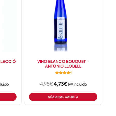
7€.
4,98€.
4,73€.
ELECCIÓ
VINO BLANCO BOUQUET –
ANTONIO LLOBELL
4,98
€
4,73
€
cluido
IVA Incluido
de 5
AÑADIR AL CARRITO