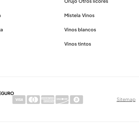
Orujo
Otros licores
a
Mistela
Vinos
za
Vinos blancos
Vinos tintos
EGURO
Sitemap