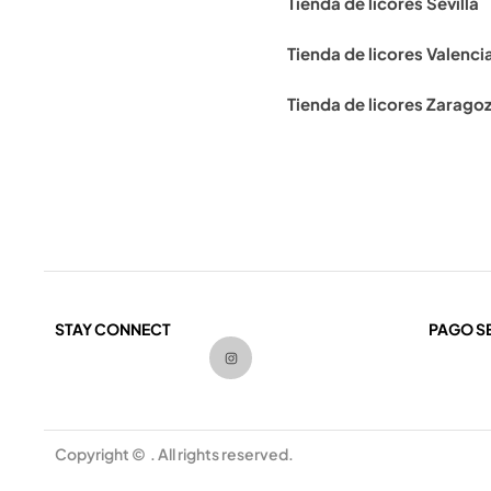
Tienda de licores Sevilla
Tienda de licores Valenci
Tienda de licores Zarago
STAY CONNECT
PAGO S
I
n
s
t
a
g
r
a
m
Copyright © . All rights reserved.