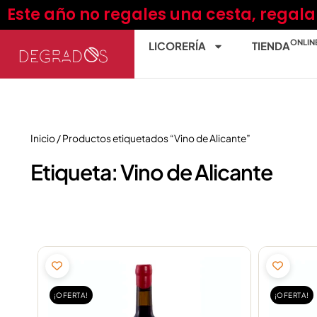
Ir
Este año no regales una cesta, regal
al
contenido
ONLIN
LICORERÍA
TIENDA
Inicio
/ Productos etiquetados “Vino de Alicante”
Etiqueta: Vino de Alicante
El
El
precio
precio
original
actual
¡OFERTA!
¡OFERTA!
era:
es: