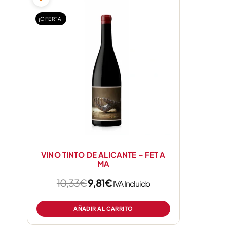
precio
precio
original
actual
¡OFERTA!
era:
es:
10,33€.
9,81€.
VINO TINTO DE ALICANTE – FET A
MA
10,33
€
9,81
€
IVA Incluido
AÑADIR AL CARRITO