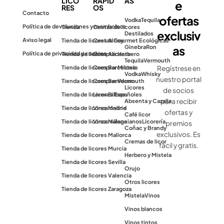
LICO
RÁPID
AS
e
RES
OS
Contacto
ofertas
Vodka
Tequila
Política de devoluciones y reembolsos
Tienda
Cestas de licores
exclusiv
Destilados
Aviso legal
Tienda de licores Alcoy
Cestas Gourmet Ecológicas
as
Ginebra
Ron
Política de privacidad y cookies
Tienda de licores Alicante
Comprar Herbero
Tequila
Vermouth
Tienda de licores Barcelona
Comprar Mistela
Regístrese en
Vodka
Whisky
nuestro portal
Tienda de licores Benidorm
Comprar Vermouth
Licores
de socios
Tienda de licores Bilbao
Licores Españoles
para recibir
Absenta y Cazalla
Tienda de licores Madrid
Vinos online
ofertas y
Café licor
Tienda de licores Málaga
Vinos valencianos
Licorería
premios
Coñac y Brandy
exclusivos. Es
Tienda de licores Mallorca
Cremas de licor
fácil y gratis.
Tienda de licores Murcia
Herbero y Mistela
Tienda de licores Sevilla
Orujo
Tienda de licores Valencia
Otros licores
Tienda de licores Zaragoza
Mistela
Vinos
Vinos blancos
Vinos tintos