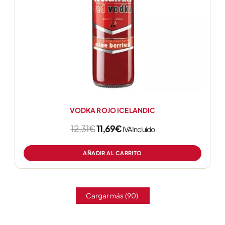
VODKA ROJO ICELANDIC
12,31
€
11,69
€
IVA Incluido
AÑADIR AL CARRITO
Cargar más
(90)