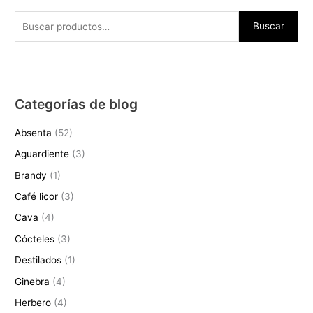
i
a
e
:
r
c
1
3
n
l
r
1
i
t
6
1
Buscar
a
e
a
1
g
u
,
€
l
s
:
,
i
a
1
.
e
:
1
5
n
l
2
r
2
2
9
a
e
€
a
5
,
€
l
s
.
:
,
Categorías de blog
2
.
e
:
2
1
0
r
1
6
2
€
Absenta
(52)
a
1
,
€
.
:
,
Aguardiente
(3)
4
.
1
7
5
Brandy
(1)
2
8
€
,
€
.
Café licor
(3)
4
.
Cava
(4)
0
€
Cócteles
(3)
.
Destilados
(1)
Ginebra
(4)
Herbero
(4)