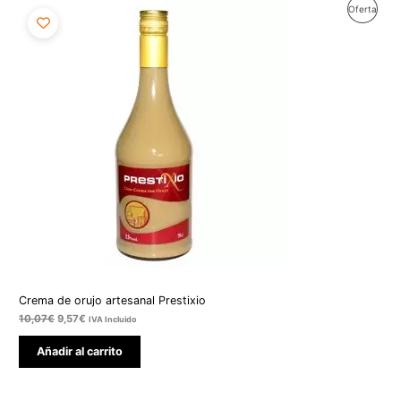
El
El
Produ
Oferta
n de un
precio
precio
original
actual
cliente
En
era:
es:
10,07€.
9,57€.
Ofert
Crema de orujo artesanal Prestixio
10,07
€
9,57
€
IVA Incluido
Añadir al carrito