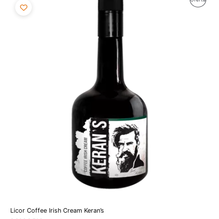
precio
precio
original
actual
En
era:
es:
8,96€.
8,51€.
Ofert
Licor Coffee Irish Cream Keran’s