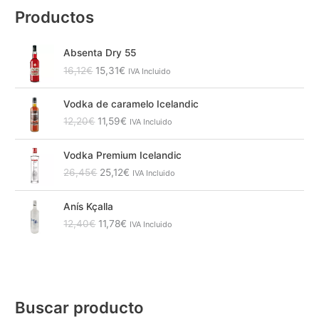
Productos
E
E
Absenta Dry 55
l
l
16,12
€
15,31
€
IVA Incluido
p
p
r
r
E
E
e
e
Vodka de caramelo Icelandic
l
l
c
c
12,20
€
11,59
€
IVA Incluido
p
p
i
i
r
r
o
o
E
E
e
e
Vodka Premium Icelandic
o
a
l
l
c
c
26,45
€
25,12
€
IVA Incluido
r
c
p
p
i
i
i
t
r
r
o
o
E
E
g
u
e
e
Anís Kçalla
o
a
l
l
i
a
c
c
12,40
€
11,78
€
IVA Incluido
r
c
p
p
n
l
i
i
i
t
r
r
a
e
o
o
g
u
e
e
l
s
o
a
i
a
c
c
e
:
r
c
n
l
i
i
r
1
i
t
a
e
o
o
a
5
Buscar producto
g
u
l
s
o
a
:
,