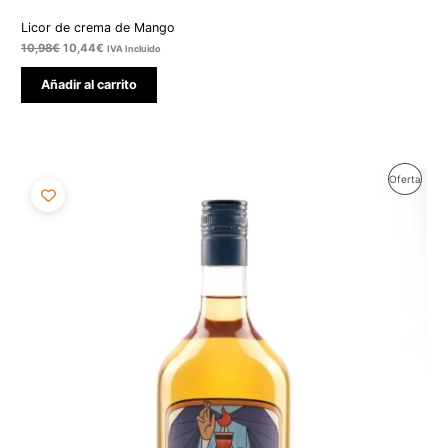
Licor de crema de Mango
10,98
€
10,44
€
IVA Incluido
Añadir al carrito
El
El
Produ
Oferta
precio
precio
original
actual
En
era:
es:
8,18€.
7,77€.
Ofert