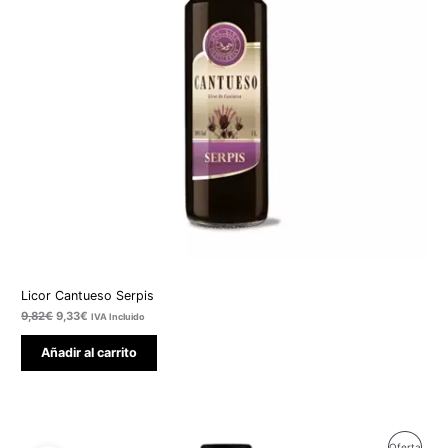
Licor Cantueso Serpis
9,82
€
9,33
€
IVA Incluido
Añadir al carrito
El
El
Produ
Oferta