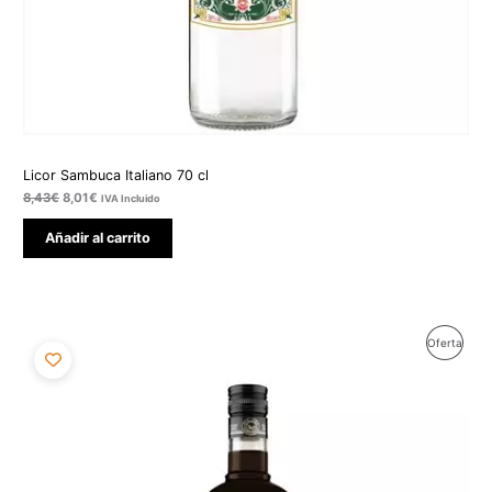
Licor Sambuca Italiano 70 cl
8,43
€
8,01
€
IVA Incluido
Añadir al carrito
El
El
Produ
Oferta
precio
precio
original
actual
En
era:
es:
9,82€.
9,33€.
Ofert