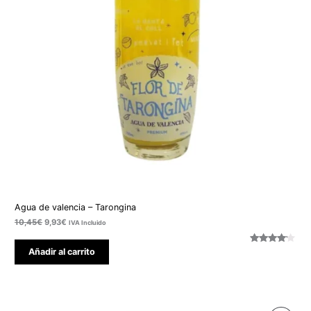
Agua de valencia – Tarongina
10,45
€
9,93
€
IVA Incluido
Valorado
1
Añadir al carrito
con
4.00
de 5 en
base a
valoració