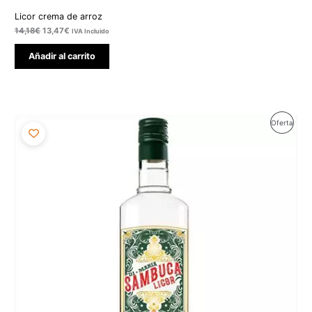
Licor crema de arroz
14,18
€
13,47
€
IVA Incluido
Añadir al carrito
El
El
Produ
Oferta
precio
precio
original
actual
En
era:
es:
8,43€.
8,01€.
Ofert