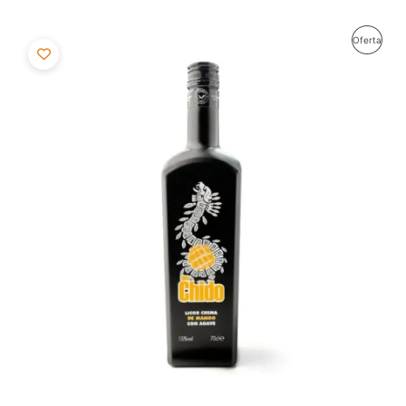
El
El
Produ
Oferta
precio
precio
original
actual
En
era:
es:
10,98€.
10,44€.
Ofert