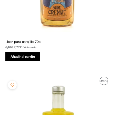
Licor para carajillo 70cl
8,18
€
7,77
€
IVA Incluido
Añadir al carrito
El
El
Produ
Oferta
precio
precio
original
actual
En
era:
es:
10,45€.
9,93€.
Ofert