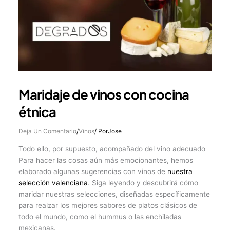
Maridaje de vinos con cocina
étnica
Deja Un Comentario
/
Vinos
/ Por
Jose
Todo ello, por supuesto, acompañado del vino adecuado
Para hacer las cosas aún más emocionantes, hemos
elaborado algunas sugerencias con vinos de
nuestra
selección valenciana
. Siga leyendo y descubrirá cómo
maridar nuestras selecciones, diseñadas específicamente
para realzar los mejores sabores de platos clásicos de
todo el mundo, como el hummus o las enchiladas
mexicanas.