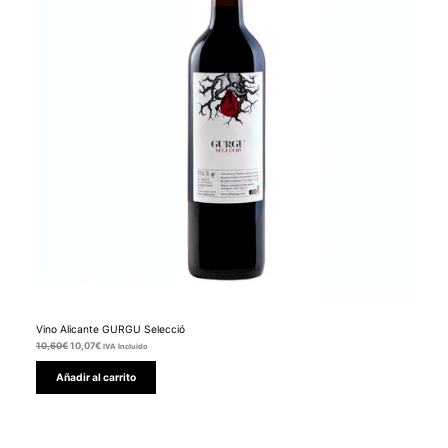
Vino Alicante GURGU Selecció
10,60
€
10,07
€
IVA Incluido
Añadir al carrito