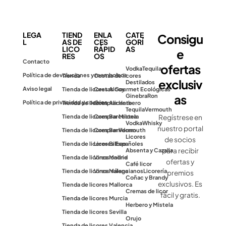
LEGA
TIEND
ENLA
CATE
Consigu
L
AS DE
CES
GORÍ
LICO
RÁPID
AS
e
RES
OS
Contacto
ofertas
Vodka
Tequila
Política de devoluciones y reembolsos
Tienda
Cestas de licores
exclusiv
Destilados
Aviso legal
Tienda de licores Alcoy
Cestas Gourmet Ecológicas
as
Ginebra
Ron
Política de privacidad y cookies
Tienda de licores Alicante
Comprar Herbero
Tequila
Vermouth
Tienda de licores Barcelona
Comprar Mistela
Regístrese en
Vodka
Whisky
nuestro portal
Tienda de licores Benidorm
Comprar Vermouth
Licores
de socios
Tienda de licores Bilbao
Licores Españoles
para recibir
Absenta y Cazalla
Tienda de licores Madrid
Vinos online
ofertas y
Café licor
Tienda de licores Málaga
Vinos valencianos
Licorería
premios
Coñac y Brandy
exclusivos. Es
Tienda de licores Mallorca
Cremas de licor
fácil y gratis.
Tienda de licores Murcia
Herbero y Mistela
Tienda de licores Sevilla
Orujo
Tienda de licores Valencia