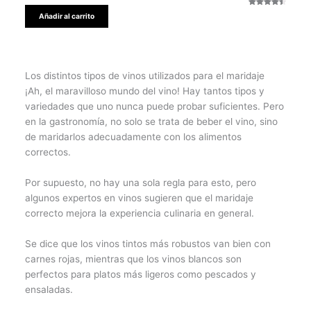
Valorado
2
Añadir al carrito
con
4.50
de 5 en
base a
valoracione
s de
Los distintos tipos de vinos utilizados para el maridaje
clientes
¡Ah, el maravilloso mundo del vino! Hay tantos tipos y
variedades que uno nunca puede probar suficientes. Pero
en la gastronomía, no solo se trata de beber el vino, sino
de maridarlos adecuadamente con los alimentos
correctos.
Por supuesto, no hay una sola regla para esto, pero
algunos expertos en vinos sugieren que el maridaje
correcto mejora la experiencia culinaria en general.
Se dice que los vinos tintos más robustos van bien con
carnes rojas, mientras que los vinos blancos son
perfectos para platos más ligeros como pescados y
ensaladas.