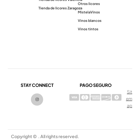
Otros licores
Tienda de licores Zaragoza
Mistela
Vinos
Vinos blancos
Vinos tintos
STAY CONNECT
PAGO SEGURO
Sit
I
em
n
s
ap
t
a
g
r
a
m
Copyright © . All rights reserved.