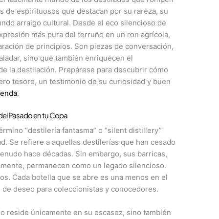
 de espirituosos que destacan por su rareza, su
do arraigo cultural. Desde el eco silencioso de
expresión más pura del terruño en un ron agrícola,
aración de principios. Son piezas de conversación,
paladar, sino que también enriquecen el
 de la destilación. Prepárese para descubrir cómo
ero tesoro, un testimonio de su curiosidad y buen
ienda
.
s del Pasado en tu Copa
rmino “destilería fantasma” o “silent distillery”
d. Se refiere a aquellas destilerías que han cesado
menudo hace décadas. Sin embargo, sus barricas,
tamente, permanecen como un legado silencioso.
itos. Cada botella que se abre es una menos en el
s de deseo para coleccionistas y conocedores.
 no reside únicamente en su escasez, sino también