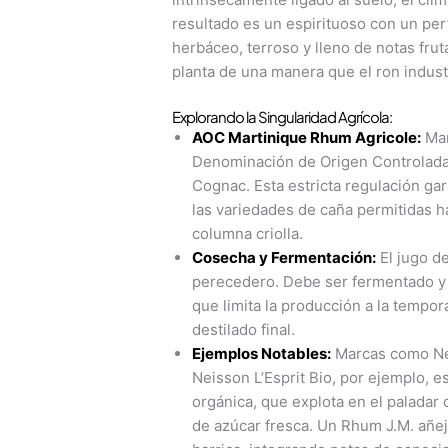
resultado es un espirituoso con un perf
herbáceo, terroso y lleno de notas fruta
planta de una manera que el ron indust
Explorando la Singularidad Agrícola:
AOC Martinique Rhum Agricole:
Mar
Denominación de Origen Controlada 
Cognac. Esta estricta regulación gar
las variedades de caña permitidas h
columna criolla.
Cosecha y Fermentación:
El jugo d
perecedero. Debe ser fermentado y 
que limita la producción a la tempor
destilado final.
Ejemplos Notables:
Marcas como Nei
Neisson L’Esprit Bio, por ejemplo, e
orgánica, que explota en el paladar 
de azúcar fresca. Un Rhum J.M. añej