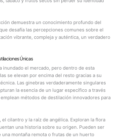
s, tabaco y frutos secos sin perder su identidad
ección demuestra un conocimiento profundo del
 que desafía las percepciones comunes sobre el
ación vibrante, compleja y auténtica, un verdadero
tilaciones Únicas
ha inundado el mercado, pero dentro de esta
las se elevan por encima del resto gracias a su
 técnica. Las ginebras verdaderamente singulares
pturan la esencia de un lugar específico a través
e emplean métodos de destilación innovadores para
l cilantro y la raíz de angélica. Exploran la flora
uentan una historia sobre su origen. Pueden ser
de una montaña remota o frutas de un huerto