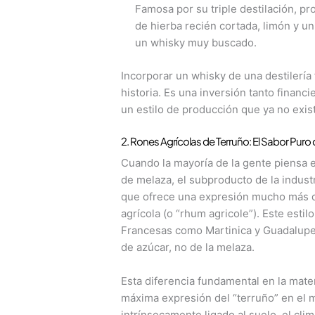
Famosa por su triple destilación, pro
de hierba recién cortada, limón y u
un whisky muy buscado.
Incorporar un whisky de una destilerí
historia. Es una inversión tanto finan
un estilo de producción que ya no existe
2. Rones Agrícolas de Terruño: El Sabor Puro
Cuando la mayoría de la gente piensa e
de melaza, el subproducto de la indust
que ofrece una expresión mucho más dir
agrícola (o “rhum agricole”). Este estilo
Francesas como Martinica y Guadalupe, 
de azúcar, no de la melaza.
Esta diferencia fundamental en la mater
máxima expresión del “terruño” en el m
intrínsecamente ligado al suelo, el clim