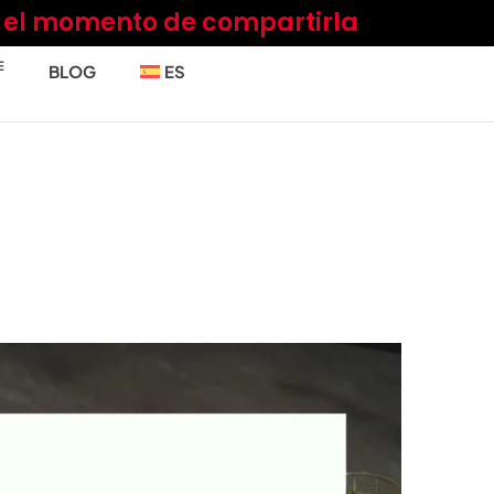
a el momento de compartirla
E
BLOG
ES