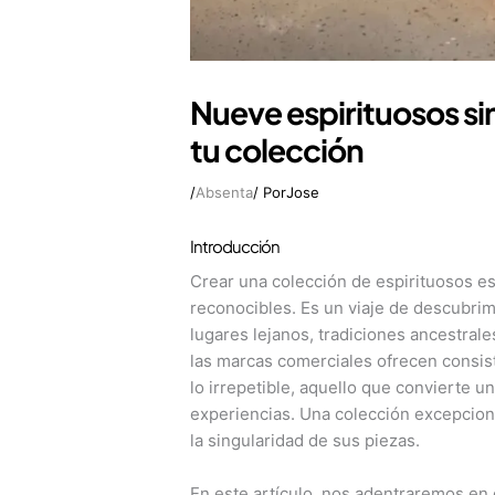
Nueve espirituosos si
tu colección
/
Absenta
/ Por
Jose
Introducción
Crear una colección de espirituosos es
reconocibles. Es un viaje de descubrimi
lugares lejanos, tradiciones ancestral
las marcas comerciales ofrecen consist
lo irrepetible, aquello que convierte u
experiencias. Una colección excepcional
la singularidad de sus piezas.
En este artículo, nos adentraremos en