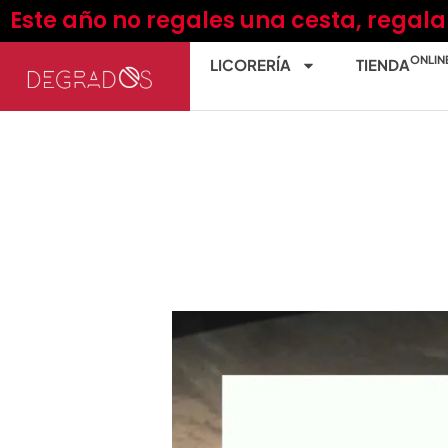
Ir
Este año no regales una cesta, regal
al
contenido
ONLIN
LICORERÍA
TIENDA