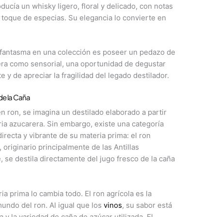
ducía un whisky ligero, floral y delicado, con notas
n toque de especias. Su elegancia lo convierte en
a fantasma en una colección es poseer un pedazo de
ciera como sensorial, una oportunidad de degustar
 y de apreciar la fragilidad del legado destilador.
 de la Caña
n ron, se imagina un destilado elaborado a partir
ria azucarera. Sin embargo, existe una categoría
ecta y vibrante de su materia prima: el ron
, originario principalmente de las Antillas
se destila directamente del jugo fresco de la caña
ia prima lo cambia todo. El ron agrícola es la
undo del ron. Al igual que los
vinos
, su sabor está
a y la variedad de caña de azúcar utilizada. El