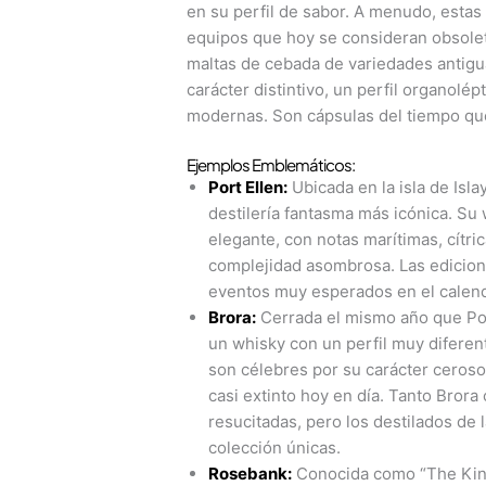
en su perfil de sabor. A menudo, estas
equipos que hoy se consideran obsole
maltas de cebada de variedades antigu
carácter distintivo, un perfil organolép
modernas. Son cápsulas del tiempo que
Ejemplos Emblemáticos:
Port Ellen:
Ubicada en la isla de Isla
destilería fantasma más icónica. Su
elegante, con notas marítimas, cítri
complejidad asombrosa. Las edicion
eventos muy esperados en el calend
Brora:
Cerrada el mismo año que Port
un whisky con un perfil muy diferen
son célebres por su carácter ceroso
casi extinto hoy en día. Tanto Bror
resucitadas, pero los destilados de 
colección únicas.
Rosebank:
Conocida como “The King 