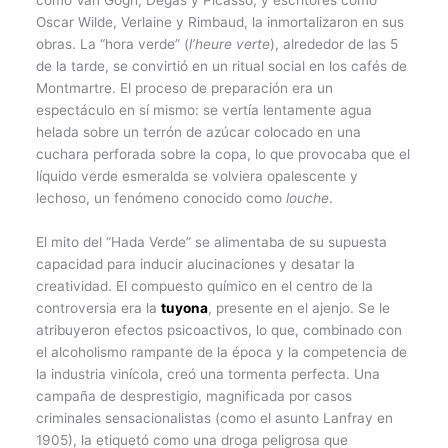
como Van Gogh, Degas y Picasso, y escritores como
Oscar Wilde, Verlaine y Rimbaud, la inmortalizaron en sus
obras. La “hora verde” (
l’heure verte
), alrededor de las 5
de la tarde, se convirtió en un ritual social en los cafés de
Montmartre. El proceso de preparación era un
espectáculo en sí mismo: se vertía lentamente agua
helada sobre un terrón de azúcar colocado en una
cuchara perforada sobre la copa, lo que provocaba que el
líquido verde esmeralda se volviera opalescente y
lechoso, un fenómeno conocido como
louche
.
El mito del “Hada Verde” se alimentaba de su supuesta
capacidad para inducir alucinaciones y desatar la
creatividad. El compuesto químico en el centro de la
controversia era la
tuyona
, presente en el ajenjo. Se le
atribuyeron efectos psicoactivos, lo que, combinado con
el alcoholismo rampante de la época y la competencia de
la industria vinícola, creó una tormenta perfecta. Una
campaña de desprestigio, magnificada por casos
criminales sensacionalistas (como el asunto Lanfray en
1905), la etiquetó como una droga peligrosa que