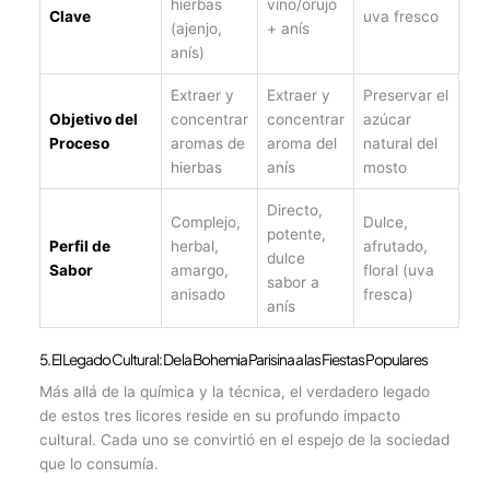
hierbas
vino/orujo
Clave
uva fresco
(ajenjo,
+ anís
anís)
Extraer y
Extraer y
Preservar el
Objetivo del
concentrar
concentrar
azúcar
Proceso
aromas de
aroma del
natural del
hierbas
anís
mosto
Directo,
Complejo,
Dulce,
potente,
Perfil de
herbal,
afrutado,
dulce
Sabor
amargo,
floral (uva
sabor a
anisado
fresca)
anís
5. El Legado Cultural: De la Bohemia Parisina a las Fiestas Populares
Más allá de la química y la técnica, el verdadero legado
de estos tres licores reside en su profundo impacto
cultural. Cada uno se convirtió en el espejo de la sociedad
que lo consumía.