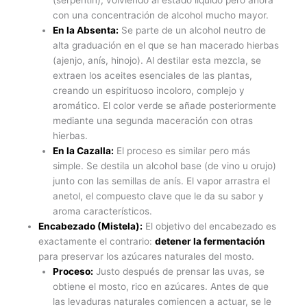
(serpentín), volviendo al estado líquido pero ahora
con una concentración de alcohol mucho mayor.
En la Absenta:
Se parte de un alcohol neutro de
alta graduación en el que se han macerado hierbas
(ajenjo, anís, hinojo). Al destilar esta mezcla, se
extraen los aceites esenciales de las plantas,
creando un espirituoso incoloro, complejo y
aromático. El color verde se añade posteriormente
mediante una segunda maceración con otras
hierbas.
En la Cazalla:
El proceso es similar pero más
simple. Se destila un alcohol base (de vino u orujo)
junto con las semillas de anís. El vapor arrastra el
anetol, el compuesto clave que le da su sabor y
aroma característicos.
Encabezado (Mistela):
El objetivo del encabezado es
exactamente el contrario:
detener la fermentación
para preservar los azúcares naturales del mosto.
Proceso:
Justo después de prensar las uvas, se
obtiene el mosto, rico en azúcares. Antes de que
las levaduras naturales comiencen a actuar, se le