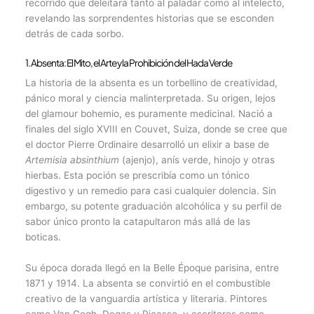
recorrido que deleitará tanto al paladar como al intelecto,
revelando las sorprendentes historias que se esconden
detrás de cada sorbo.
1. Absenta: El Mito, el Arte y la Prohibición del Hada Verde
La historia de la absenta es un torbellino de creatividad,
pánico moral y ciencia malinterpretada. Su origen, lejos
del glamour bohemio, es puramente medicinal. Nació a
finales del siglo XVIII en Couvet, Suiza, donde se cree que
el doctor Pierre Ordinaire desarrolló un elixir a base de
Artemisia absinthium
(ajenjo), anís verde, hinojo y otras
hierbas. Esta poción se prescribía como un tónico
digestivo y un remedio para casi cualquier dolencia. Sin
embargo, su potente graduación alcohólica y su perfil de
sabor único pronto la catapultaron más allá de las
boticas.
Su época dorada llegó en la Belle Époque parisina, entre
1871 y 1914. La absenta se convirtió en el combustible
creativo de la vanguardia artística y literaria. Pintores