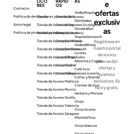
LICO
RÁPID
AS
e
RES
OS
Contacto
ofertas
Vodka
Tequila
Política de devoluciones y reembolsos
Tienda
Cestas de licores
exclusiv
Destilados
Aviso legal
Tienda de licores Alcoy
Cestas Gourmet Ecológicas
as
Ginebra
Ron
Política de privacidad y cookies
Tienda de licores Alicante
Comprar Herbero
Tequila
Vermouth
Tienda de licores Barcelona
Comprar Mistela
Regístrese en
Vodka
Whisky
nuestro portal
Tienda de licores Benidorm
Comprar Vermouth
Licores
de socios
Tienda de licores Bilbao
Licores Españoles
para recibir
Absenta y Cazalla
Tienda de licores Madrid
Vinos online
ofertas y
Café licor
Tienda de licores Málaga
Vinos valencianos
Licorería
premios
Coñac y Brandy
exclusivos. Es
Tienda de licores Mallorca
Cremas de licor
fácil y gratis.
Tienda de licores Murcia
Herbero y Mistela
Tienda de licores Sevilla
Orujo
Tienda de licores Valencia
Otros licores
Tienda de licores Zaragoza
Mistela
Vinos
Vinos blancos
Vinos tintos