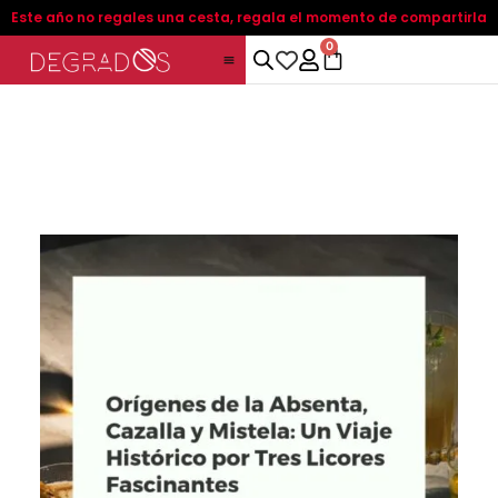
Ir
Este año no regales una cesta, regala el momento de compartirla
al
0
C
contenido
a
r
t