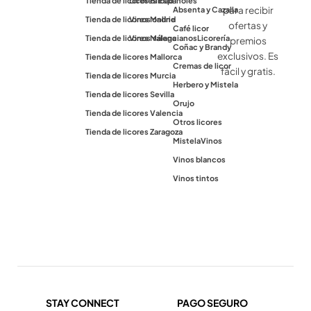
Tienda de licores Bilbao
Licores Españoles
para recibir
Absenta y Cazalla
Tienda de licores Madrid
Vinos online
ofertas y
Café licor
Tienda de licores Málaga
Vinos valencianos
Licorería
premios
Coñac y Brandy
exclusivos. Es
Tienda de licores Mallorca
Cremas de licor
fácil y gratis.
Tienda de licores Murcia
Herbero y Mistela
Tienda de licores Sevilla
Orujo
Tienda de licores Valencia
Otros licores
Tienda de licores Zaragoza
Mistela
Vinos
Vinos blancos
Vinos tintos
STAY CONNECT
PAGO SEGURO