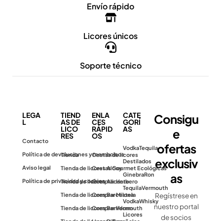
Envío rápido
Licores únicos
Soporte técnico
LEGA
TIEND
ENLA
CATE
Consigu
L
AS DE
CES
GORÍ
LICO
RÁPID
AS
e
RES
OS
Contacto
ofertas
Vodka
Tequila
Política de devoluciones y reembolsos
Tienda
Cestas de licores
exclusiv
Destilados
Aviso legal
Tienda de licores Alcoy
Cestas Gourmet Ecológicas
as
Ginebra
Ron
Política de privacidad y cookies
Tienda de licores Alicante
Comprar Herbero
Tequila
Vermouth
Tienda de licores Barcelona
Comprar Mistela
Regístrese en
Vodka
Whisky
nuestro portal
Tienda de licores Benidorm
Comprar Vermouth
Licores
de socios