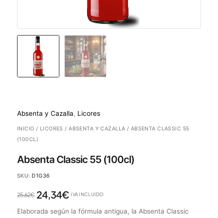
Absenta y Cazalla
,
Licores
INICIO
/
LICORES
/
ABSENTA Y CAZALLA
/ ABSENTA CLASSIC 55
(100CL)
Absenta Classic 55 (100cl)
SKU:
D1G36
24,34
€
25,62
€
IVA INCLUIDO
Elaborada según la fórmula antigua, la Absenta Classic