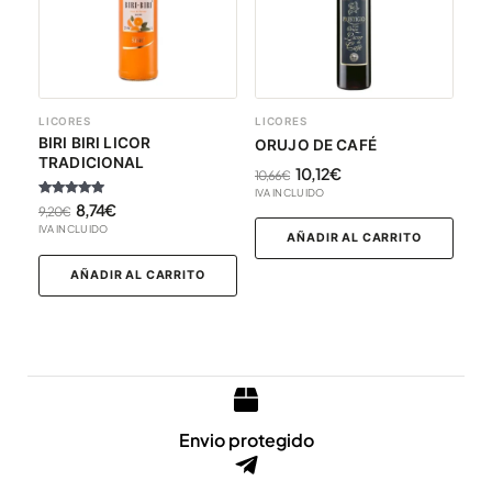
LICORES
LICORES
BIRI BIRI LICOR
ORUJO DE CAFÉ
TRADICIONAL
10,12
€
10,66
€
IVA INCLUIDO
Valorado con
8,74
€
9,20
€
5.00
IVA INCLUIDO
de 5
AÑADIR AL CARRITO
AÑADIR AL CARRITO
Envio protegido