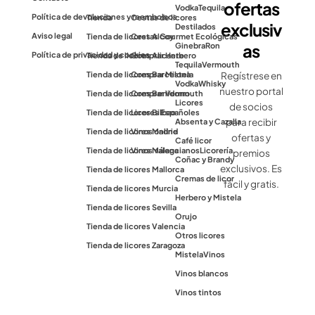
ofertas
Vodka
Tequila
Política de devoluciones y reembolsos
Tienda
Cestas de licores
exclusiv
Destilados
Aviso legal
Tienda de licores Alcoy
Cestas Gourmet Ecológicas
as
Ginebra
Ron
Política de privacidad y cookies
Tienda de licores Alicante
Comprar Herbero
Tequila
Vermouth
Tienda de licores Barcelona
Comprar Mistela
Regístrese en
Vodka
Whisky
nuestro portal
Tienda de licores Benidorm
Comprar Vermouth
Licores
de socios
Tienda de licores Bilbao
Licores Españoles
para recibir
Absenta y Cazalla
Tienda de licores Madrid
Vinos online
ofertas y
Café licor
Tienda de licores Málaga
Vinos valencianos
Licorería
premios
Coñac y Brandy
exclusivos. Es
Tienda de licores Mallorca
Cremas de licor
fácil y gratis.
Tienda de licores Murcia
Herbero y Mistela
Tienda de licores Sevilla
Orujo
Tienda de licores Valencia
Otros licores
Tienda de licores Zaragoza
Mistela
Vinos
Vinos blancos
Vinos tintos