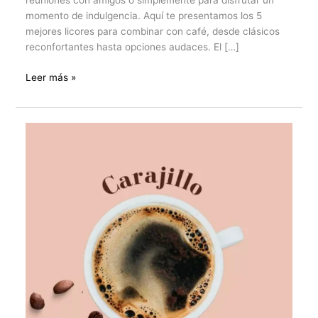
reuniones con amigos o simplemente para disfrutar un
momento de indulgencia. Aquí te presentamos los 5
mejores licores para combinar con café, desde clásicos
reconfortantes hasta opciones audaces. El […]
Leer más »
Carajillo:
el
café
acompañado
de
licor