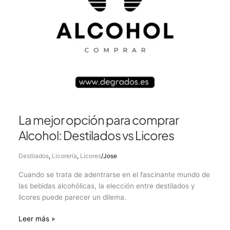
Licores
La mejor opción para comprar
Alcohol: Destilados vs Licores
Destilados
,
Licorería
,
Licores
/
Jose
Cuando se trata de adentrarse en el fascinante mundo de
las bebidas alcohólicas, la elección entre destilados y
licores puede parecer un dilema.
Leer más »