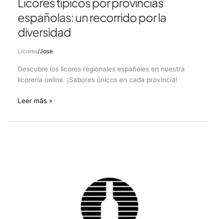
Licores típicos por provincias
españolas: un recorrido por la
diversidad
Licores
/
Jose
Descubre los licores regionales españoles en nuestra
licorería online. ¡Sabores únicos en cada provincia!
Leer más »
La
mejor
opción
para
comprar
Alcohol:
Destilados
vs