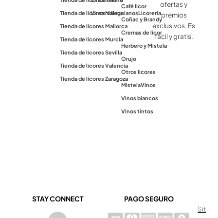
ofertas y
Café licor
Tienda de licores Málaga
Vinos valencianos
Licorería
premios
Coñac y Brandy
exclusivos. Es
Tienda de licores Mallorca
Cremas de licor
fácil y gratis.
Tienda de licores Murcia
Herbero y Mistela
Tienda de licores Sevilla
Orujo
Tienda de licores Valencia
Otros licores
Tienda de licores Zaragoza
Mistela
Vinos
Vinos blancos
Vinos tintos
STAY CONNECT
PAGO SEGURO
Sit
I