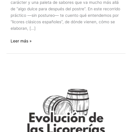
carácter y una paleta de sabores que va mucho más allá
de “algo dulce para después del postre”. En este recorrido
práctico —sin postureo— te cuento qué entendemos por
“licores clásicos españoles”, de dónde vienen, cómo se
elaboran, […]
Leer más »
El
mundo
de
las
Licorerías:
De
artesanales
a
modernas