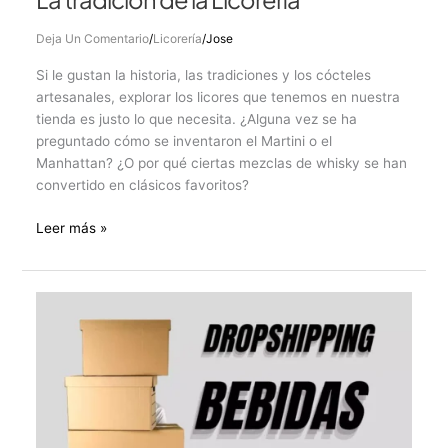
Deja Un Comentario
/
Licorería
/
Jose
Si le gustan la historia, las tradiciones y los cócteles
artesanales, explorar los licores que tenemos en nuestra
tienda es justo lo que necesita. ¿Alguna vez se ha
preguntado cómo se inventaron el Martini o el
Manhattan? ¿O por qué ciertas mezclas de whisky se han
convertido en clásicos favoritos?
Leer más »
Dropshipping
de
bebidas
alcohólicas:
vinos
y
licores