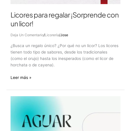
Licores para regalar ¡Sorprende con
un licor!
Deja Un Comentario
/
Licorería
/
Jose
¿Busca un regalo único? ¿Por qué no un licor? Los licores
tienen todo tipo de sabores, desde los tradicionales
(como el orujo) hasta los inesperados (como el licor de
horchata o de cayena).
Leer más »
Aguardiente:
El
licor
ancestral
de