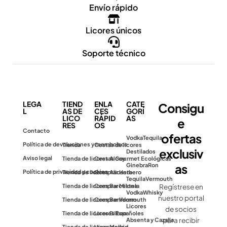
Envío rápido
Licores únicos
Soporte técnico
LEGA
TIEND
ENLA
CATE
Consigu
L
AS DE
CES
GORÍ
LICO
RÁPID
AS
e
RES
OS
Contacto
ofertas
Vodka
Tequila
Política de devoluciones y reembolsos
Tienda
Cestas de licores
exclusiv
Destilados
Aviso legal
Tienda de licores Alcoy
Cestas Gourmet Ecológicas
as
Ginebra
Ron
Política de privacidad y cookies
Tienda de licores Alicante
Comprar Herbero
Tequila
Vermouth
Tienda de licores Barcelona
Comprar Mistela
Regístrese en
Vodka
Whisky
nuestro portal
Tienda de licores Benidorm
Comprar Vermouth
Licores
de socios
Tienda de licores Bilbao
Licores Españoles
para recibir
Absenta y Cazalla
Tienda de licores Madrid
Vinos online