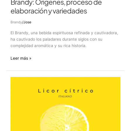
Brandy: Orígenes, proceso de
elaboración y variedades
Brandy
/
Jose
El Brandy, una bebida espirituosa refinada y cautivadora,
ha cautivado los paladares durante siglos con su
complejidad aromática y su rica historia.
Leer más »
Limoncello:
el
elixir
cítrico
en
la
tradición
italiana