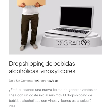
Dropshipping de bebidas
alcohólicas: vinos y licores
Deja Un Comentario
/
Licorería
/
Jose
¿Está buscando una nueva forma de generar ventas en
línea con un coste inicial mínimo? El dropshipping de
bebidas alcohólicas con vinos y licores es la solución
ideal.