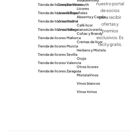
Vodka
Whisky
nuestro portal
Tienda de licores Benidorm
Comprar Vermouth
Licores
de socios
Tienda de licores Bilbao
Licores Españoles
para recibir
Absenta y Cazalla
Tienda de licores Madrid
Vinos online
ofertas y
Café licor
Tienda de licores Málaga
Vinos valencianos
Licorería
premios
Coñac y Brandy
exclusivos. Es
Tienda de licores Mallorca
Cremas de licor
fácil y gratis.
Tienda de licores Murcia
Herbero y Mistela
Tienda de licores Sevilla
Orujo
Tienda de licores Valencia
Otros licores
Tienda de licores Zaragoza
Mistela
Vinos
Vinos blancos
Vinos tintos