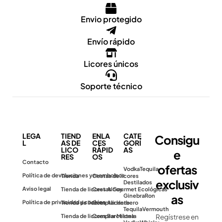
Envio protegido
Envío rápido
Licores únicos
Soporte técnico
LEGA
TIEND
ENLA
CATE
Consigu
L
AS DE
CES
GORÍ
LICO
RÁPID
AS
e
RES
OS
Contacto
ofertas
Vodka
Tequila
Política de devoluciones y reembolsos
Tienda
Cestas de licores
exclusiv
Destilados
Aviso legal
Tienda de licores Alcoy
Cestas Gourmet Ecológicas
as
Ginebra
Ron
Política de privacidad y cookies
Tienda de licores Alicante
Comprar Herbero
Tequila
Vermouth
Tienda de licores Barcelona
Comprar Mistela
Regístrese en