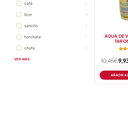
café
9
licor
26
sancho
2
AGUA DE V
horchata
1
TARO
chufa
2
VER MÁS
10,45
€
9,9
de 
AÑADIR A