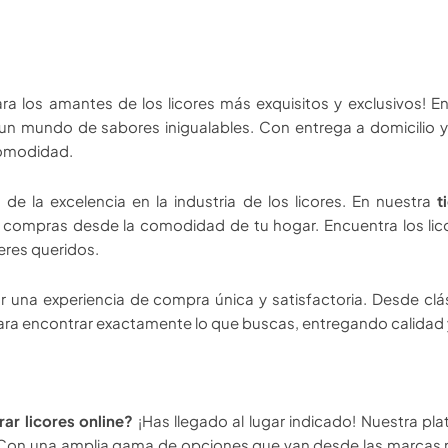
para los amantes de los licores más exquisitos y exclusivos! 
 un mundo de sabores inigualables. Con entrega a domicilio y
comodidad.
de la excelencia en la industria de los licores. En nuestra
t
us compras desde la comodidad de tu hogar. Encuentra los l
eres queridos.
dar una experiencia de compra única y satisfactoria. Desde 
 para encontrar exactamente lo que buscas, entregando calidad y
ar licores online?
¡Has llegado al lugar indicado! Nuestra p
ics. Con una amplia gama de opciones que van desde las marcas