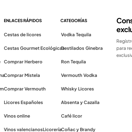
Cons
ENLACES RÁPIDOS
CATEGORÍAS
excl
Cestas de licores
Vodka
Tequila
Regístr
Cestas Gourmet Ecológicas
Destilados
Ginebra
para re
exclusiv
e
Comprar Herbero
Ron
Tequila
ona
Comprar Mistela
Vermouth
Vodka
rm
Comprar Vermouth
Whisky
Licores
Licores Españoles
Absenta y Cazalla
Vinos online
Café licor
Vinos valencianos
Licorería
Coñac y Brandy