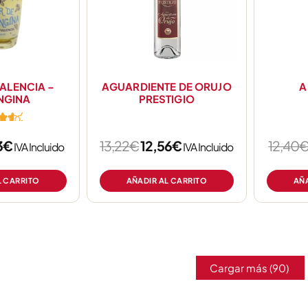
ALENCIA –
AGUARDIENTE DE ORUJO
A
NGINA
PRESTIGIO
3
€
13,22
€
12,56
€
12,40
IVA Incluido
IVA Incluido
5
L CARRITO
AÑADIR AL CARRITO
AÑA
Cargar más
(90)