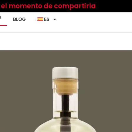
a el momento de compartirla
E
BLOG
ES