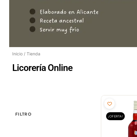
Inicio
/ Tienda
Licorería Online
E
p
o
FILTRO
¡OFERTA!
e
2