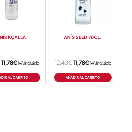
NÍS KÇALLA
ANÍS SEED 70CL.
€
11,78
€
12,40
€
11,78
€
IVA Incluido
IVA Incluido
DIR AL CARRITO
AÑADIR AL CARRITO