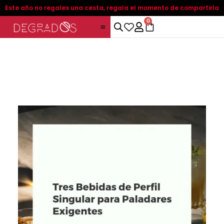
Ir
Este año no regales una cesta, regala el momento de compartirla
al
0
C
contenido
a
r
t