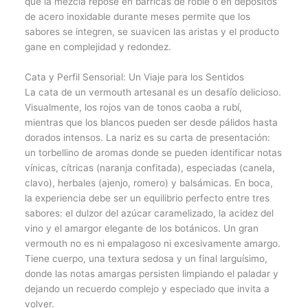
que la mezcla repose en barricas de roble o en depósitos
de acero inoxidable durante meses permite que los
sabores se integren, se suavicen las aristas y el producto
gane en complejidad y redondez.
Cata y Perfil Sensorial: Un Viaje para los Sentidos
La cata de un vermouth artesanal es un desafío delicioso.
Visualmente, los rojos van de tonos caoba a rubí,
mientras que los blancos pueden ser desde pálidos hasta
dorados intensos. La nariz es su carta de presentación:
un torbellino de aromas donde se pueden identificar notas
vínicas, cítricas (naranja confitada), especiadas (canela,
clavo), herbales (ajenjo, romero) y balsámicas. En boca,
la experiencia debe ser un equilibrio perfecto entre tres
sabores: el dulzor del azúcar caramelizado, la acidez del
vino y el amargor elegante de los botánicos. Un gran
vermouth no es ni empalagoso ni excesivamente amargo.
Tiene cuerpo, una textura sedosa y un final larguísimo,
donde las notas amargas persisten limpiando el paladar y
dejando un recuerdo complejo y especiado que invita a
volver.