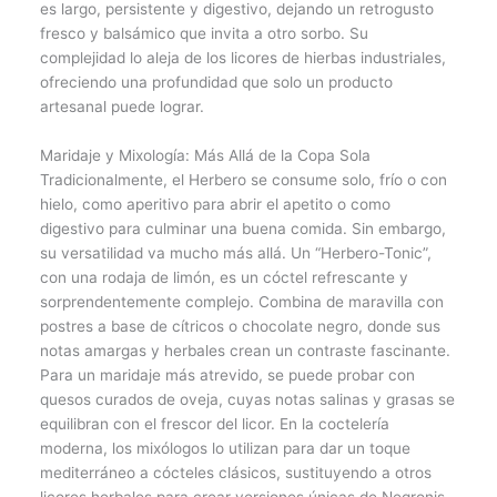
es largo, persistente y digestivo, dejando un retrogusto
fresco y balsámico que invita a otro sorbo. Su
complejidad lo aleja de los licores de hierbas industriales,
ofreciendo una profundidad que solo un producto
artesanal puede lograr.
Maridaje y Mixología: Más Allá de la Copa Sola
Tradicionalmente, el Herbero se consume solo, frío o con
hielo, como aperitivo para abrir el apetito o como
digestivo para culminar una buena comida. Sin embargo,
su versatilidad va mucho más allá. Un “Herbero-Tonic”,
con una rodaja de limón, es un cóctel refrescante y
sorprendentemente complejo. Combina de maravilla con
postres a base de cítricos o chocolate negro, donde sus
notas amargas y herbales crean un contraste fascinante.
Para un maridaje más atrevido, se puede probar con
quesos curados de oveja, cuyas notas salinas y grasas se
equilibran con el frescor del licor. En la coctelería
moderna, los mixólogos lo utilizan para dar un toque
mediterráneo a cócteles clásicos, sustituyendo a otros
licores herbales para crear versiones únicas de Negronis