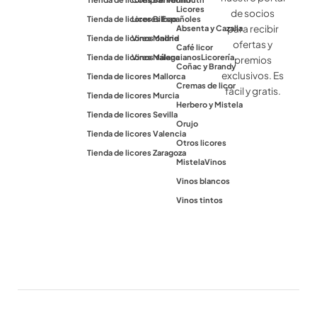
Licores
de socios
Tienda de licores Bilbao
Licores Españoles
para recibir
Absenta y Cazalla
Tienda de licores Madrid
Vinos online
ofertas y
Café licor
Tienda de licores Málaga
Vinos valencianos
Licorería
premios
Coñac y Brandy
exclusivos. Es
Tienda de licores Mallorca
Cremas de licor
fácil y gratis.
Tienda de licores Murcia
Herbero y Mistela
Tienda de licores Sevilla
Orujo
Tienda de licores Valencia
Otros licores
Tienda de licores Zaragoza
Mistela
Vinos
Vinos blancos
Vinos tintos