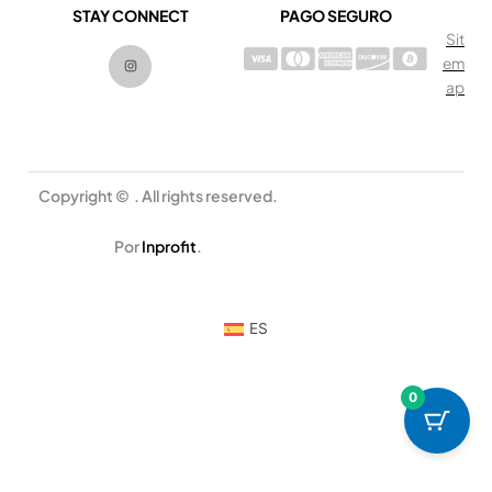
STAY CONNECT
PAGO SEGURO
Sit
I
em
n
s
ap
t
a
g
r
a
m
Copyright © . All rights reserved.
Por
Inprofit
.
ES
0