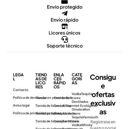
Envio protegido
Envío rápido
Licores únicos
Soporte técnico
LEGA
TIEND
ENLA
CATE
Consigu
L
AS DE
CES
GORÍ
LICO
RÁPID
AS
e
RES
OS
Contacto
ofertas
Vodka
Tequila
Política de devoluciones y reembolsos
Tienda
Cestas de licores
exclusiv
Destilados
Aviso legal
Tienda de licores Alcoy
Cestas Gourmet Ecológicas
as
Ginebra
Ron
Política de privacidad y cookies
Tienda de licores Alicante
Comprar Herbero
Tequila
Vermouth
Tienda de licores Barcelona
Comprar Mistela
Regístrese en
Vodka
Whisky
nuestro portal
Tienda de licores Benidorm
Comprar Vermouth