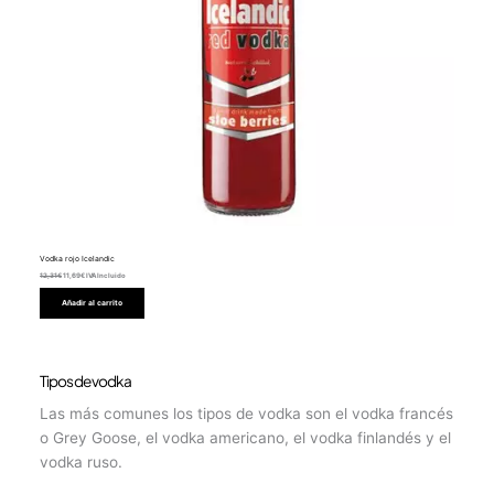
Vodka rojo Icelandic
12,31
€
11,69
€
IVA Incluido
Añadir al carrito
Tipos de vodka
Las más comunes los tipos de vodka son el vodka francés
o Grey Goose, el vodka americano, el vodka finlandés y el
vodka ruso.