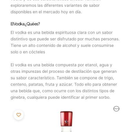
exploraremos las diferentes variantes de sabor
disponibles en el mercado hoy en día.
El Vodka ¿Qué es?
El vodka es una bebida espirituosa clara con un sabor
distintivo que puede ser disfrutado por muchas personas.
Tiene un alto contenido de alcohol y suele consumirse
solo o en cócteles
El vodka es una bebida compuesta por etanol, agua y
otras impurezas del proceso de destilación que generan
su sabor característico. También se compone de trigo,
centeno, patatas, fruta y azúcar. Todo ello para obtener
una bebida que, como ocurre con los distintos tipos de
ginebra, cualquiera puede identificar al primer sorbo.
El
El
Producto
Oferta
precio
precio
original
actual
En
era:
es:
26,45€.
25,12€.
Oferta