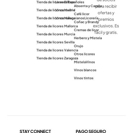
Tienda de licores Bilbao
Licores Españoles
para recibir
Absenta y Cazalla
Tienda de licores Madrid
Vinos online
ofertas y
Café licor
Tienda de licores Málaga
Vinos valencianos
Licorería
premios
Coñac y Brandy
exclusivos. Es
Tienda de licores Mallorca
Cremas de licor
fácil y gratis.
Tienda de licores Murcia
Herbero y Mistela
Tienda de licores Sevilla
Orujo
Tienda de licores Valencia
Otros licores
Tienda de licores Zaragoza
Mistela
Vinos
Vinos blancos
Vinos tintos
STAY CONNECT
PAGO SEGURO