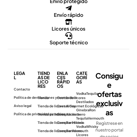
Envio protegido
Envío rápido
Licores únicos
Soporte técnico
LEGA
TIEND
ENLA
CATE
Consigu
L
AS DE
CES
GORÍ
LICO
RÁPID
AS
e
RES
OS
Contacto
ofertas
Vodka
Tequila
Política de devoluciones y reembolsos
Tienda
Cestas de licores
exclusiv
Destilados
Aviso legal
Tienda de licores Alcoy
Cestas Gourmet Ecológicas
as
Ginebra
Ron
Política de privacidad y cookies
Tienda de licores Alicante
Comprar Herbero
Tequila
Vermouth
Tienda de licores Barcelona
Comprar Mistela
Regístrese en
Vodka
Whisky
nuestro portal
Tienda de licores Benidorm
Comprar Vermouth
Licores
de socios