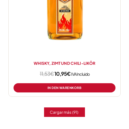
WHISKY, ZIMT UND CHILI-LIKÖR
11,53
€
10,95
€
IVA Incluido
IN DEN WARENKORB
Cargar más
(91)