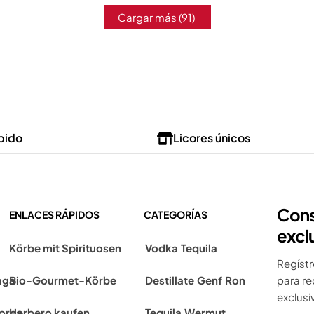
Cargar más
(91)
pido
Licores únicos
Cons
ENLACES RÁPIDOS
CATEGORÍAS
excl
Körbe mit Spirituosen
Vodka
Tequila
Regístr
aga
Bio-Gourmet-Körbe
Destillate
Genf
Ron
para re
exclusiv
lorca
Herbero kaufen
Tequila
Wermut