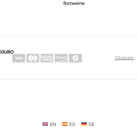
Rotweine
EGURO
Sitemap
EN
ES
DE