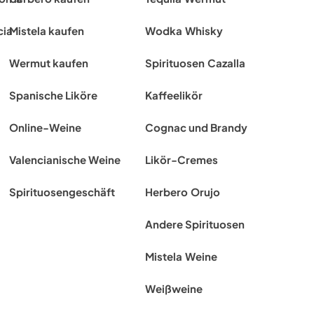
cia
Mistela kaufen
Wodka
Whisky
Wermut kaufen
Spirituosen
Cazalla
Spanische Liköre
Kaffeelikör
Online-Weine
Cognac und Brandy
Valencianische Weine
Likör-Cremes
Spirituosengeschäft
Herbero
Orujo
Andere Spirituosen
Mistela
Weine
Weißweine