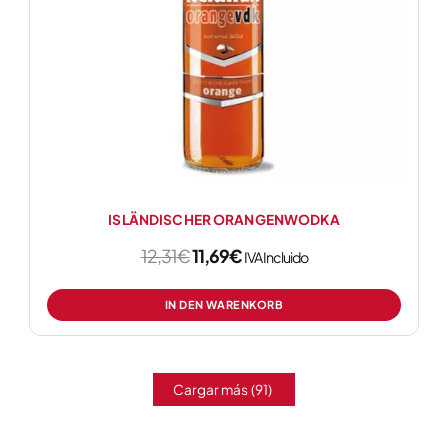
ISLÄNDISCHER ORANGENWODKA
12,31
€
11,69
€
IVA Incluido
IN DEN WARENKORB
Cargar más
(91)