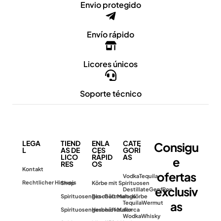
Envio protegido
Envío rápido
Licores únicos
Soporte técnico
LEGA
TIEND
ENLA
CATE
Consigu
L
AS DE
CES
GORÍ
LICO
RÁPID
AS
e
RES
OS
Kontakt
ofertas
Vodka
Tequila
Rechtlicher Hinweis
Shop
Körbe mit Spirituosen
exclusiv
Destillate
Genf
Ron
Spirituosengeschäft Malaga
Bio-Gourmet-Körbe
as
Tequila
Wermut
Spirituosengeschäft Mallorca
Herbero kaufen
Wodka
Whisky