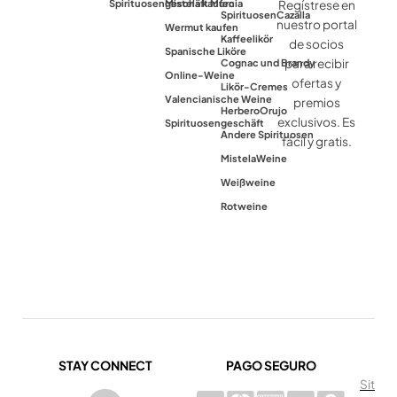
Spirituosengeschäft Murcia
Mistela kaufen
Regístrese en
Spirituosen
Cazalla
nuestro portal
Wermut kaufen
Kaffeelikör
de socios
Spanische Liköre
para recibir
Cognac und Brandy
Online-Weine
ofertas y
Likör-Cremes
Valencianische Weine
premios
Herbero
Orujo
exclusivos. Es
Spirituosengeschäft
Andere Spirituosen
fácil y gratis.
Mistela
Weine
Weißweine
Rotweine
STAY CONNECT
PAGO SEGURO
Sit
I