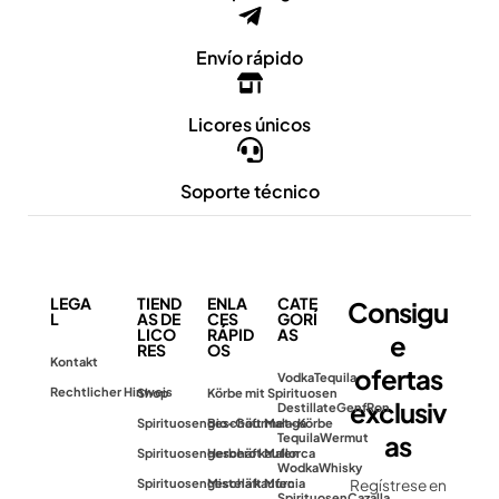
Envío rápido
Licores únicos
Soporte técnico
LEGA
TIEND
ENLA
CATE
Consigu
L
AS DE
CES
GORÍ
LICO
RÁPID
AS
e
RES
OS
Kontakt
ofertas
Vodka
Tequila
Rechtlicher Hinweis
Shop
Körbe mit Spirituosen
exclusiv
Destillate
Genf
Ron
Spirituosengeschäft Malaga
Bio-Gourmet-Körbe
as
Tequila
Wermut
Spirituosengeschäft Mallorca
Herbero kaufen
Wodka
Whisky
Spirituosengeschäft Murcia
Mistela kaufen
Regístrese en
Spirituosen
Cazalla