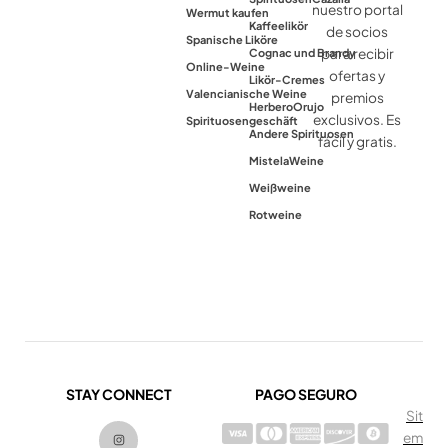
nuestro portal
Wermut kaufen
Kaffeelikör
de socios
Spanische Liköre
para recibir
Cognac und Brandy
Online-Weine
ofertas y
Likör-Cremes
Valencianische Weine
premios
Herbero
Orujo
exclusivos. Es
Spirituosengeschäft
Andere Spirituosen
fácil y gratis.
Mistela
Weine
Weißweine
Rotweine
STAY CONNECT
PAGO SEGURO
Sit
I
em
n