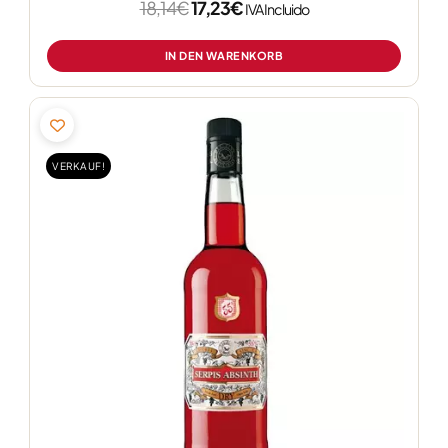
18,14
€
17,23
€
IVA Incluido
IN DEN WARENKORB
Ursprünglicher
Aktueller
Preis
Preis
war:
ist:
VERKAUF!
16,12€
15,31€.