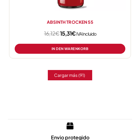
ABSINTH TROCKEN 55
16,12
€
15,31
€
IVA Incluido
IN DEN WARENKORB
Cargar más
(91)
Envio protegido