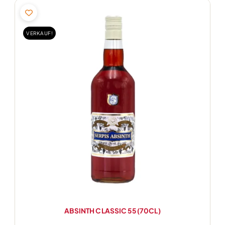
Ursprünglicher
Aktueller
Preis
Preis
war:
ist:
VERKAUF!
18,14€
17,23€.
ABSINTH CLASSIC 55 (70CL)