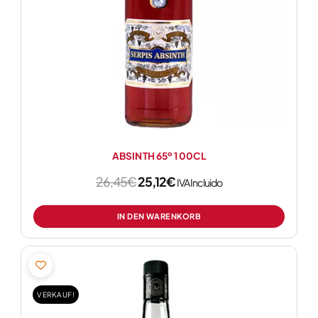
ABSINTH 65º 100CL
26,45
€
25,12
€
IVA Incluido
IN DEN WARENKORB
Ursprünglicher
Aktueller
Preis
Preis
war:
ist:
VERKAUF!
25,62€
24,34€.