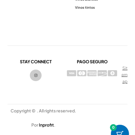
Vinos tintos
STAY CONNECT
PAGO SEGURO
Sit
I
em
n
s
ap
t
a
g
r
a
m
Copyright © . All rights reserved.
Por
Inprofit
.
0