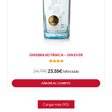
GINEBRA BOTÁNICA – GIN EVER
24,79
€
23,55
€
de 5
IVA Incluido
AÑADIR AL CARRITO
Cargar más
(90)