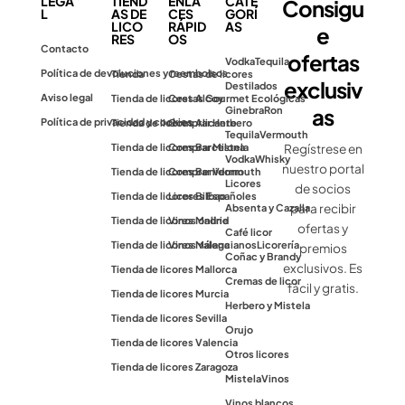
LEGA
TIEND
ENLA
CATE
Consigu
L
AS DE
CES
GORÍ
LICO
RÁPID
AS
e
RES
OS
Contacto
ofertas
Vodka
Tequila
Política de devoluciones y reembolsos
Tienda
Cestas de licores
exclusiv
Destilados
Aviso legal
Tienda de licores Alcoy
Cestas Gourmet Ecológicas
as
Ginebra
Ron
Política de privacidad y cookies
Tienda de licores Alicante
Comprar Herbero
Tequila
Vermouth
Tienda de licores Barcelona
Comprar Mistela
Regístrese en
Vodka
Whisky
nuestro portal
Tienda de licores Benidorm
Comprar Vermouth
Licores
de socios
Tienda de licores Bilbao
Licores Españoles
para recibir
Absenta y Cazalla
Tienda de licores Madrid
Vinos online
ofertas y
Café licor
Tienda de licores Málaga
Vinos valencianos
Licorería
premios
Coñac y Brandy
exclusivos. Es
Tienda de licores Mallorca
Cremas de licor
fácil y gratis.
Tienda de licores Murcia
Herbero y Mistela
Tienda de licores Sevilla
Orujo
Tienda de licores Valencia
Otros licores
Tienda de licores Zaragoza
Mistela
Vinos
Vinos blancos