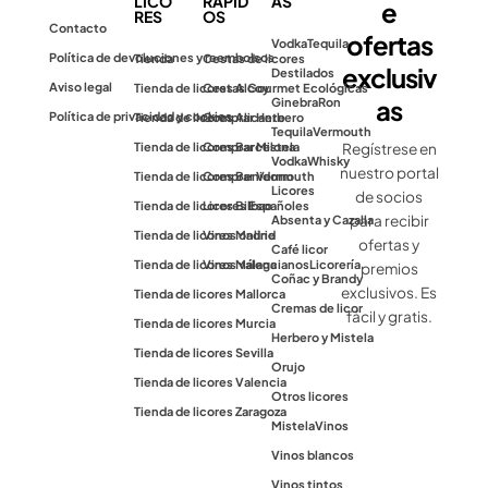
LICO
RÁPID
AS
e
RES
OS
Contacto
ofertas
Vodka
Tequila
Política de devoluciones y reembolsos
Tienda
Cestas de licores
exclusiv
Destilados
Aviso legal
Tienda de licores Alcoy
Cestas Gourmet Ecológicas
as
Ginebra
Ron
Política de privacidad y cookies
Tienda de licores Alicante
Comprar Herbero
Tequila
Vermouth
Tienda de licores Barcelona
Comprar Mistela
Regístrese en
Vodka
Whisky
nuestro portal
Tienda de licores Benidorm
Comprar Vermouth
Licores
de socios
Tienda de licores Bilbao
Licores Españoles
para recibir
Absenta y Cazalla
Tienda de licores Madrid
Vinos online
ofertas y
Café licor
Tienda de licores Málaga
Vinos valencianos
Licorería
premios
Coñac y Brandy
exclusivos. Es
Tienda de licores Mallorca
Cremas de licor
fácil y gratis.
Tienda de licores Murcia
Herbero y Mistela
Tienda de licores Sevilla
Orujo
Tienda de licores Valencia
Otros licores
Tienda de licores Zaragoza
Mistela
Vinos
Vinos blancos
Vinos tintos