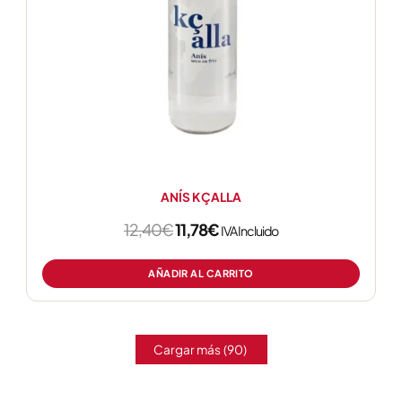
ANÍS KÇALLA
12,40
€
11,78
€
IVA Incluido
AÑADIR AL CARRITO
Cargar más
(90)