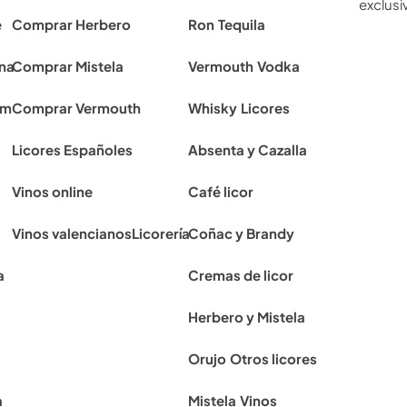
exclusiv
e
Comprar Herbero
Ron
Tequila
ona
Comprar Mistela
Vermouth
Vodka
rm
Comprar Vermouth
Whisky
Licores
Licores Españoles
Absenta y Cazalla
Vinos online
Café licor
Vinos valencianos
Licorería
Coñac y Brandy
a
Cremas de licor
Herbero y Mistela
Orujo
Otros licores
a
Mistela
Vinos