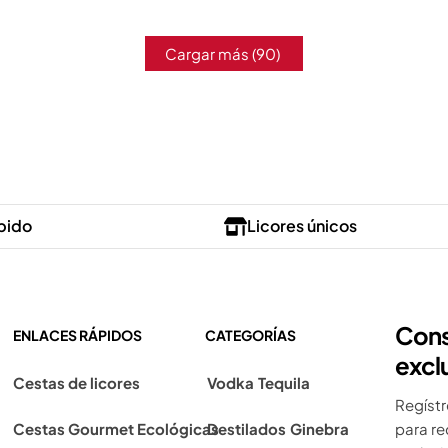
Cargar más
(90)
pido
Licores únicos
Cons
ENLACES RÁPIDOS
CATEGORÍAS
excl
Cestas de licores
Vodka
Tequila
Regístr
Cestas Gourmet Ecológicas
Destilados
Ginebra
para re