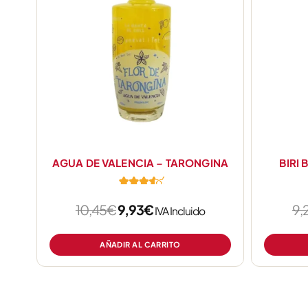
10,45€.
9,93€.
AGUA DE VALENCIA – TARONGINA
BIRI 
10,45
€
9,93
€
9,
IVA Incluido
de 5
AÑADIR AL CARRITO