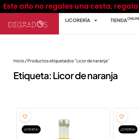
Ir
Este año no regales una cesta, regal
al
contenido
ONLIN
LICORERÍA
TIENDA
Inicio
/ Productos etiquetados “Licor de naranja”
Etiqueta: Licor de naranja
El
El
precio
precio
original
actual
¡OFERTA!
¡OFERTA!
era:
es: