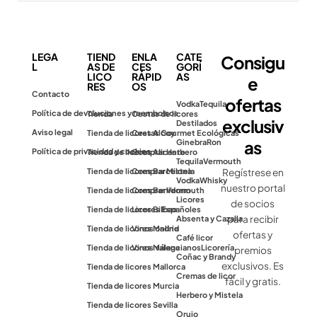
LEGA
TIEND
ENLA
CATE
Consigu
L
AS DE
CES
GORÍ
LICO
RÁPID
AS
e
RES
OS
Contacto
ofertas
Vodka
Tequila
Política de devoluciones y reembolsos
Tienda
Cestas de licores
exclusiv
Destilados
Aviso legal
Tienda de licores Alcoy
Cestas Gourmet Ecológicas
as
Ginebra
Ron
Política de privacidad y cookies
Tienda de licores Alicante
Comprar Herbero
Tequila
Vermouth
Tienda de licores Barcelona
Comprar Mistela
Regístrese en
Vodka
Whisky
nuestro portal
Tienda de licores Benidorm
Comprar Vermouth
Licores
de socios
Tienda de licores Bilbao
Licores Españoles
para recibir
Absenta y Cazalla
Tienda de licores Madrid
Vinos online
ofertas y
Café licor
Tienda de licores Málaga
Vinos valencianos
Licorería
premios
Coñac y Brandy
exclusivos. Es
Tienda de licores Mallorca
Cremas de licor
fácil y gratis.
Tienda de licores Murcia
Herbero y Mistela
Tienda de licores Sevilla
Orujo