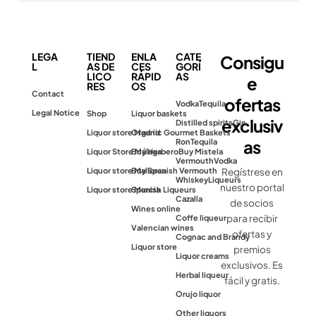
LEGA
TIEND
ENLA
CATE
Consigu
L
AS DE
CES
GORÍ
LICO
RÁPID
AS
e
RES
OS
Contact
ofertas
Vodka
Tequila
Legal Notice
Shop
Liquor baskets
exclusiv
Distilled spirits
Gin
Liquor store Madrid
Organic Gourmet Baskets
as
Ron
Tequila
Liquor Store Málaga
Buy Herbero
Buy Mistela
Vermouth
Vodka
Liquor store Mallorca
Buy Spanish Vermouth
Regístrese en
Whiskey
Liqueurs
nuestro portal
Liquor store Murcia
Spanish Liqueurs
Cazalla
de socios
Wines online
para recibir
Coffe liqueur
Valencian wines
ofertas y
Cognac and Brandy
Liquor store
premios
Liquor creams
exclusivos. Es
Herbal liqueur
fácil y gratis.
Orujo liquor
Other liquors