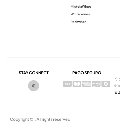
Mistela
Wines
White wines
Red wines
STAY CONNECT
PAGO SEGURO
Sit
I
em
n
s
ap
t
a
g
r
a
m
Copyright © . All rights reserved.