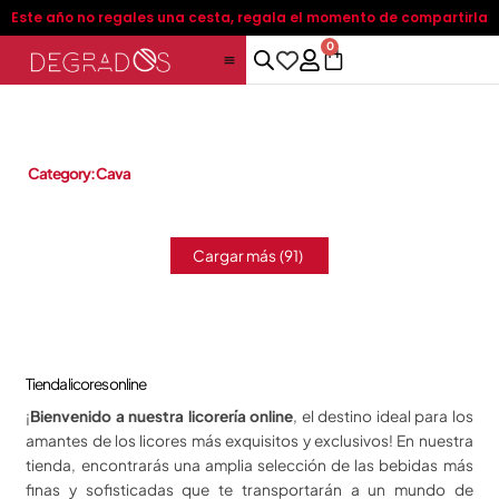
Skip
Este año no regales una cesta, regala el momento de compartirla
to
0
C
content
a
r
t
Category: Cava
Cargar más
(91)
Tienda licores online
¡
Bienvenido a nuestra licorería online
, el destino ideal para los
amantes de los licores más exquisitos y exclusivos! En nuestra
tienda, encontrarás una amplia selección de las bebidas más
finas y sofisticadas que te transportarán a un mundo de