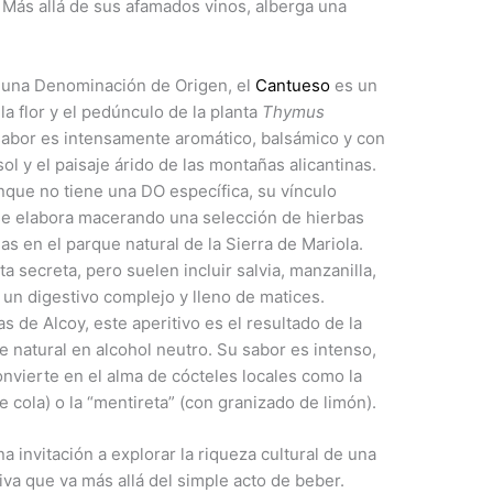
. Más allá de sus afamados vinos, alberga una
 una Denominación de Origen, el
Cantueso
es un
 la flor y el pedúnculo de la planta
Thymus
sabor es intensamente aromático, balsámico y con
sol y el paisaje árido de las montañas alicantinas.
que no tiene una DO específica, su vínculo
 se elabora macerando una selección de hierbas
s en el parque natural de la Sierra de Mariola.
a secreta, pero suelen incluir salvia, manzanilla,
 un digestivo complejo y lleno de matices.
 de Alcoy, este aperitivo es el resultado de la
e natural en alcohol neutro. Su sabor es intenso,
nvierte en el alma de cócteles locales como la
e cola) o la “mentireta” (con granizado de limón).
a invitación a explorar la riqueza cultural de una
tiva que va más allá del simple acto de beber.