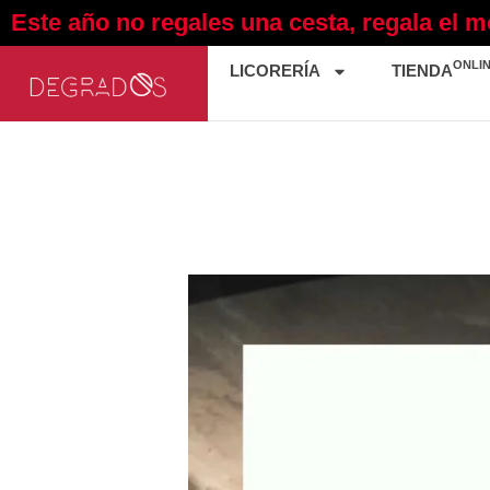
Ir
Este año no regales una cesta, regala el 
al
contenido
ONLI
LICORERÍA
TIENDA