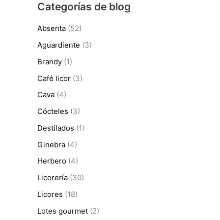
Categorías de blog
r
9
€
a
,
.
:
0
Absenta
(52)
9
2
Aguardiente
(3)
,
€
5
.
Brandy
(1)
0
Café licor
(3)
€
.
Cava
(4)
Cócteles
(3)
Destilados
(1)
Ginebra
(4)
Herbero
(4)
Licorería
(30)
Licores
(18)
Lotes gourmet
(2)