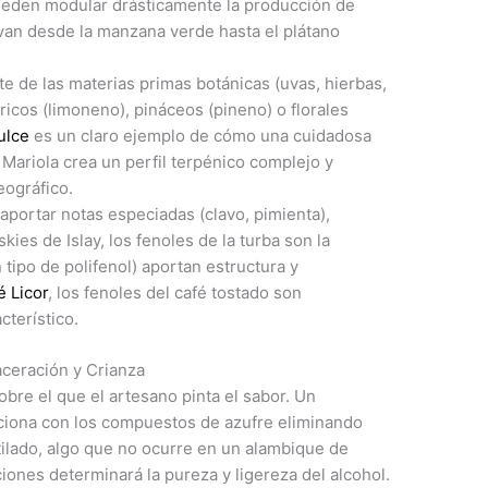
pueden modular drásticamente la producción de
 van desde la manzana verde hasta el plátano
 de las materias primas botánicas (uvas, hierbas,
ricos (limoneno), pináceos (pineno) o florales
ulce
es un claro ejemplo de cómo una cuidadosa
 Mariola crea un perfil terpénico complejo y
eográfico.
ortar notas especiadas (clavo, pimienta),
ies de Islay, los fenoles de la turba son la
n tipo de polifenol) aportan estructura y
é Licor
, los fenoles del café tostado son
terístico.
aceración y Crianza
bre el que el artesano pinta el sabor. Un
ciona con los compuestos de azufre eliminando
tilado, algo que no ocurre en un alambique de
iones determinará la pureza y ligereza del alcohol.