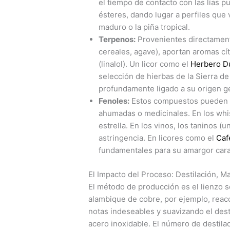
el tiempo de contacto con las lías 
ésteres, dando lugar a perfiles que
maduro o la piña tropical.
Terpenos:
Provenientes directamente
cereales, agave), aportan aromas cít
(linalol). Un licor como el
Herbero D
selección de hierbas de la Sierra de
profundamente ligado a su origen g
Fenoles:
Estos compuestos pueden ap
ahumadas o medicinales. En los whisk
estrella. En los vinos, los taninos (u
astringencia. En licores como el
Caf
fundamentales para su amargor carac
El Impacto del Proceso: Destilación, M
El método de producción es el lienzo so
alambique de cobre, por ejemplo, reac
notas indeseables y suavizando el des
acero inoxidable. El número de destilac