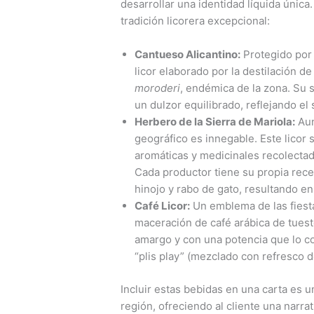
desarrollar una identidad líquida única
tradición licorera excepcional:
Cantueso Alicantino:
Protegido por
licor elaborado por la destilación de
moroderi
, endémica de la zona. Su 
un dulzor equilibrado, reflejando el 
Herbero de la Sierra de Mariola:
Aun
geográfico es innegable. Este licor
aromáticas y medicinales recolectada
Cada productor tiene su propia recet
hinojo y rabo de gato, resultando en
Café Licor:
Un emblema de las fiestas
maceración de café arábica de tuest
amargo y con una potencia que lo co
“plis play” (mezclado con refresco d
Incluir estas bebidas en una carta es un
región, ofreciendo al cliente una narra