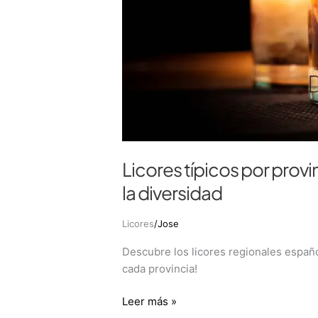
Licores típicos por provi
la diversidad
Licores
/
Jose
Descubre los licores regionales españo
cada provincia!
Leer más »