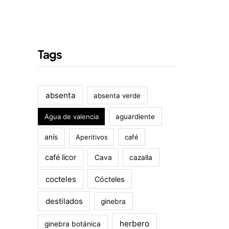
Tags
absenta
absenta verde
Agua de valencia
aguardiente
anís
Aperitivos
café
café licor
Cava
cazalla
cocteles
Cócteles
destilados
ginebra
herbero
ginebra botánica