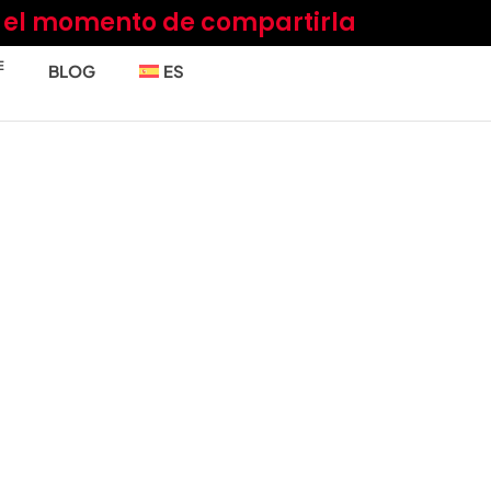
a el momento de compartirla
E
BLOG
ES